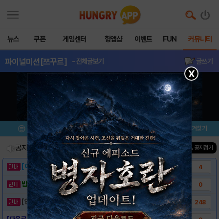
뉴스
쿠폰
게임센터
헝앱샵
이벤트
FUN
커뮤니티
파이널미션[쯔꾸르]
- 전체글보기
글쓰기
X
메뉴
이벤트/미션
설치/평가
즐겨찾기
공지사항
진행중인 이벤트
0
건
▲ 공지접기
[이벤트] 웃음으로 매일매일 해피! 유머 게시..
4
밥알이의 헝앱통신 ⑲ “밥알이, 드디어 멀티를..
0
[안내] 헝그리앱 필수 상식! 밥알 획득 안내..
248
[다운로드 링크] 파이널미션[쯔꾸르]