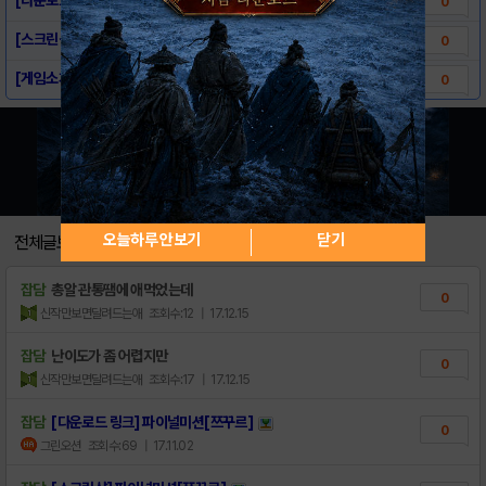
0
[스크린샷] 파이널미션[쯔꾸르]
0
[게임소개] 파이널미션[쯔꾸르]
0
오늘하루 안보기
닫기
전체글보기
잡담
총알 관통땜에 애먹었는데
0
신작만보면달려드는애
조회수:12
| 17.12.15
잡담
난이도가 좀 어렵지만
0
신작만보면달려드는애
조회수:17
| 17.12.15
잡담
[다운로드 링크] 파이널미션[쯔꾸르]
0
그린오션
조회수:69
| 17.11.02