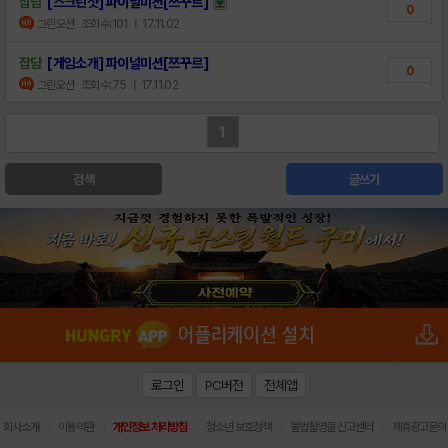
잡담
[스크린샷] 파이널미션[쯔꾸르]
0
그린오션
조회수:101
| 17.11.02
잡담
[게임소개] 파이널미션[쯔꾸르]
0
그린오션
조회수:75
| 17.11.02
1
검색
글쓰기
로그인
PC버전
전체앱
|
|
|
|
|
회사소개
이용약관
개인정보 처리방침
청소년 보호정책
불법촬영물 신고센터
제휴광고문의