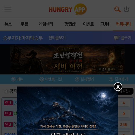
뉴스
쿠폰
게임센터
헝앱샵
이벤트
FUN
커뮤니티
승부차기:마지막승부
- 전체글보기
글쓰기
메뉴
이벤트/미션
설치/평가
즐겨찾기
X
공지사항
진행중인 이벤트
0
건
▲ 공지접기
[이벤트] 웃음으로 매일매일 해피! 유머 게시..
4
밥알이의 헝앱통신 ⑲ “밥알이, 드디어 멀티를..
0
[안내] 헝그리앱 필수 상식! 밥알 획득 안내..
248
[게임소개]-승부차기: 마지막승부 for Ka..