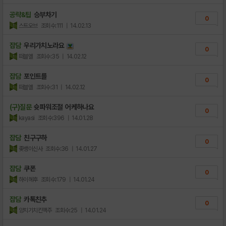
공략&팁
승부차기
0
스트오브
조회수:111
| 14.02.13
잡담
우리가치노라요
0
떠블엘
조회수:35
| 14.02.12
잡담
포인트를
0
떠블엘
조회수:31
| 14.02.12
(구)질문
슛파워조절 어케하나요
0
kayasi
조회수:396
| 14.01.28
잡담
친구구하
0
좆뱅이신사
조회수:36
| 14.01.27
잡담
쿠폰
0
하이헤후
조회수:179
| 14.01.24
잡담
카톡친추
0
양치기치킨맥주
조회수:25
| 14.01.24