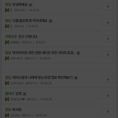
잡담
안녕하세요
0
믠
조회수:16
| 14.10.18
잡담
다들 월요병 잘 이겨내세요
0
믠
조회수:4
| 14.10.13
카톡친추
친구 구합니다.
0
남해훈남
조회수:4
| 14.10.01
잡담
여자사이트 추천 관련 네티즌 추천 사이트 모음..
0
c6fm8i13
조회수:12
| 14.09.01
잡담
레이스잠옷 나에게 맞는 관련 정보 확인해보기
0
vuz63xa2
조회수:14
| 14.08.26
갤러리
입겟
0
귀여운남자♥
조회수:3
| 14.06.05
잡담
파이팅
0
스트오브
조회수:2
| 14.05.04