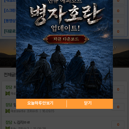
0
[스크린샷]-승부차기: 마지막승부 for Ka..
0
[동영상]-승부차기: 마지막 승부 for Ka..
0
[다운로드 링크]-승부차기: 마지막승부 for..
0
전체글보기
잡담
피곤함
0
Ristorante
조회수:8
| 16.09.15
오늘하루 안보기
닫기
잡담
입겟 ~
0
Ristorante
조회수:6
| 16.09.15
잡담
ㄴ김긱ㅁㄹ
0
jfdv
조회수:3
| 15.09.28