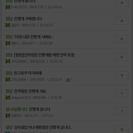
잡담
진행계 팝니다
0
lmkn2030
조회수:178
| 22.04.06
잡담
진행계 구매합니다
0
곰먐미
조회수:113
| 22.02.07
잡담
10장 내로 진행계 사봐요~
0
태쁘니
조회수:97
| 22.02.06
잡담
[판완]전무많은 진행계팜 해명 전무 포함
0
고아고암부니
조회수:325
| 22.02.02
잡담
돈구돈꾸 아저씨께
0
고아고암부니
조회수:109
| 22.02.01
1
잡담
전무많은 진행계 사요
1
dragon4923
조회수:89
| 21.12.26
삽니다/팝니다
진행계 삽니다
1
부관참시
조회수:73
| 21.11.24
잡담
강수호있거나 재화많은 진행계 삽니다..
0