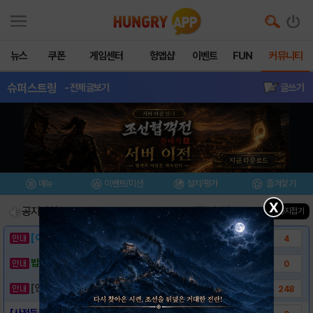
뉴스
쿠폰
게임센터
헝앱샵
이벤트
FUN
커뮤니티
슈퍼스트링
- 전체글보기
글쓰기
메뉴
이벤트/미션
설치/평가
즐겨찾기
X
공지사항
진행중인 이벤트
0
건
▲ 공지접기
[이벤트] 웃음으로 매일매일 해피! 유머 게시..
4
밥알이의 헝앱통신 ⑲ “밥알이, 드디어 멀티를..
0
[안내] 헝그리앱 필수 상식! 밥알 획득 안내..
248
[사전등록링크] - 슈퍼스트링