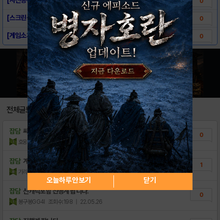
0
[스크린샷] - 슈퍼스트링
0
[게임소개] - 슈퍼스트링
0
전체글보기
잡담
싸게 팔 아요~ 한번만 들어와주세요!
0
호웅갹
조회수:23
| 23.02.28
잡담
계정구해봐요
1
기리넹
조회수:60
| 22.12.01
오늘하루 안보기
닫기
잡담
신캐릭포함 진행계 팝니다.
0
봉구봉GG4I
조회수:198
| 22.05.26