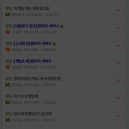
잡담
이 게임 하는 사람 없나요
0
해변의밍고
조회수:806
| 18.04.22
잡담
[다운로드 링크] 판타지 서머너
0
그린오션
조회수:779
| 18.04.09
잡담
[스크린샷] 판타지 서머너
0
그린오션
조회수:800
| 18.04.09
잡담
[게임소개] 판타지 서머너
0
그린오션
조회수:642
| 18.04.09
잡담
펫까지 있는거보니까 수집형인듯
0
윈도우xp
조회수:442
| 18.03.22
잡담
이거 스샷 봤는데
0
윈도우xp
조회수:885
| 18.03.22
잡담
일단 육성게임인거 같은데
0
윈도우xp
조회수:586
| 18.03.22