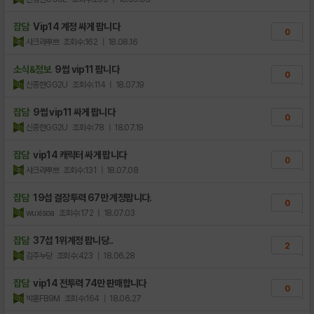
잡담
Vip14 계정 싸게 팝니다
0
샤크라뿌쁘
조회수:162
| 18.08.16
소식&정보
9썹 vip11 팝니다
0
신종한GG2U
조회수:114
| 18.07.19
잡담
9썹 vip11 싸게 팝니다
0
신종한GG2U
조회수:78
| 18.07.19
잡담
vip14 캐릭터 싸게 팝니다
0
샤크라뿌쁘
조회수:131
| 18.07.08
잡담
19섭 결장투력 67만 계정팝니다.
0
wuxisoa
조회수:172
| 18.07.03
잡담
37섭 1위계정 팝니당..
2
김주누당
조회수:423
| 18.06.28
잡담
vip14 전투력 74만 판매합니다
0
박훈FB9M
조회수:164
| 18.06.27