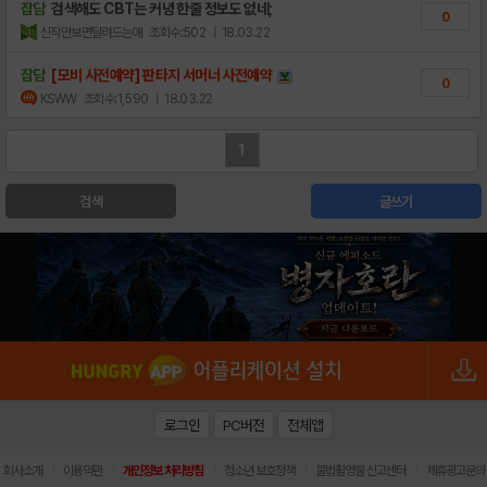
잡담
검색해도 CBT는 커녕 한줄 정보도 없네;
0
신작만보면달려드는애
조회수:502
| 18.03.22
잡담
[모비 사전예약] 판타지 서머너 사전예약
0
KSWW
조회수:1,590
| 18.03.22
1
검색
글쓰기
로그인
PC버전
전체앱
|
|
|
|
|
회사소개
이용약관
개인정보 처리방침
청소년 보호정책
불법촬영물 신고센터
제휴광고문의