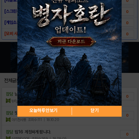
0
[스크린샷] 판타지 서머너
0
[게임소개] 판타지 서머너
0
[모비 사전예약] 판타지 서머너 사전예약
0
전체글보기
잡담
남성반팔티 꼼꼼하게챙겨볼게요＞
0
tpfgkec
조회수:11
| 21.11.15
오늘하루 안보기
닫기
잡담
맛점하세요
0
아기천사뚱
조회수:111
| 18.10.20
잡담
빕16 계정싸게 팜니다.
0
신영현GG0E
조회수:269
| 18.09.05