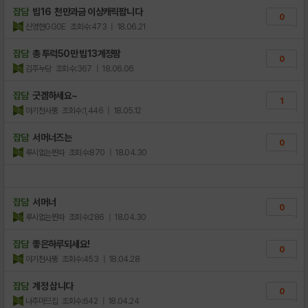
잡담
빕16 천만과금 이상캐릭팝니다
0
신영현GG0E
조회수:473
| 18.06.21
잡담
총 투럭50만 빕13계정팜
0
김주누당
조회수:367
| 18.06.06
잡담
굿겜하세요~
1
아기천사뚱
조회수:1,446
| 18.05.12
잡담
서머너즈는
0
루시없는찐따
조회수:870
| 18.04.30
잡담
서머너
0
루시없는찐따
조회수:286
| 18.04.30
잡담
좋은하루되세요!
0
아기천사뚱
조회수:453
| 18.04.28
잡담
계정 삽니다
0
나주마므집
조회수:642
| 18.04.24