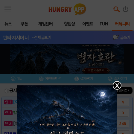
뉴스
쿠폰
게임센터
헝앱샵
이벤트
FUN
커뮤니티
판타지서머너
- 전체글보기
글쓰기
메뉴
이벤트/미션
설치/평가
즐겨찾기
X
공지사항
진행중인 이벤트
0
건
▲ 공지접기
[이벤트] 웃음으로 매일매일 해피! 유머 게시..
4
밥알이의 헝앱통신 ⑲ “밥알이, 드디어 멀티를..
0
[안내] 헝그리앱 필수 상식! 밥알 획득 안내..
248
[다운로드 링크] 판타지 서머너