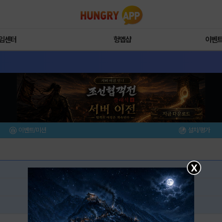
임센터
헝앱샵
이벤
이벤트/미션
설치/평가
X