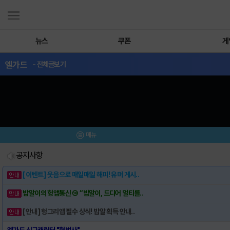
뉴스
쿠폰
게
엘가드
- 전체글보기
메뉴
공지사항
[이벤트] 웃음으로 매일매일 해피! 유머 게시..
밥알이의 헝앱통신 ⑲ “밥알이, 드디어 멀티를..
[안내] 헝그리앱 필수 상식! 밥알 획득 안내..
엘가드 신규캐릭터 "혈법사"..