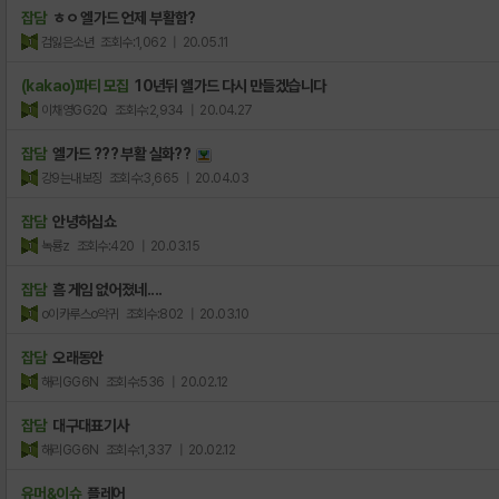
잡담
ㅎㅇ 엘가드 언제 부활함?
검잃은소년
조회수:1,062
| 20.05.11
(kakao)파티 모집
10년뒤 엘가드 다시 만들겠습니다
이채영GG2Q
조회수:2,934
| 20.04.27
잡담
엘가드 ??? 부활 실화??
강9는내보징
조회수:3,665
| 20.04.03
잡담
안녕하십쇼
녹룡z
조회수:420
| 20.03.15
잡담
흠 게임 없어졌네....
o이카루스o악귀
조회수:802
| 20.03.10
잡담
오래동안
해리GG6N
조회수:536
| 20.02.12
잡담
대구대표기사
해리GG6N
조회수:1,337
| 20.02.12
유머&이슈
플레어