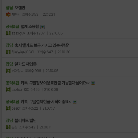
잡담
오랜만
세현씨
조회수:353
| 22.12.21
공략&팁
왤케 조용함
zzzxguv
조회수:1,207
| 22.10.05
잡담
혹시 엘가드 브금 가지고 있는사람?
하늑빛늑대GG8L
조회수:647
| 21.10.30
잡담
엘가드 재업좀
버퍼링ㄷ
조회수:996
| 21.10.05
공략&팁
카톡 구글정보이용료현금 가능할까싶어요∽
axzlou
조회수:425
| 21.08.06
공략&팁
카톡 구글결제현금 시작이중요≤
ceebf
조회수:522
| 21.07.17
잡담
블리자드 별님
김칰
조회수:542
| 21.06.11