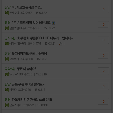
잡담
아..사코있는사람 부럽..
0
토사구탱
조회수:67
| 15.03.22
잡담
1주년 코드 아직 많이 남았네요
0
곧휴가철이네유
조회수:166
| 15.03.22
공략&팁
★쿠폰★ 쿠폰[CDJJH] 나누어 드립니다~ ..
0
삼겹살이랑곱창
조회수:475
| 15.03.21
1
잡담
8성용병카드 쿠폰 나눔해용
0
홍홍이가
조회수:180
| 15.03.21
공략&팁
쿠폰 나눔이요!
0
VvVvV
조회수:266
| 15.03.19
잡담
공통 쿠폰 뿌려요 빨리요~
0
형간다
조회수:226
| 15.03.18
잡담
카톡게임친구구해요 sa6245
0
은빛스카이
조회수:22
| 15.03.18