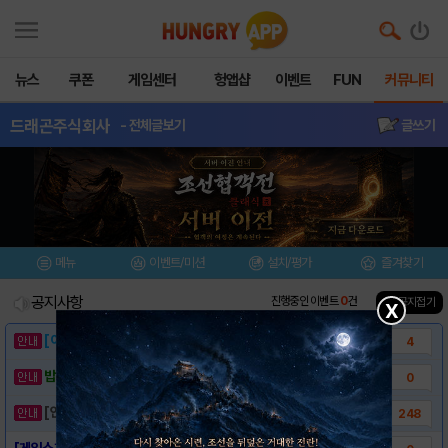
뉴스
쿠폰
게임센터
헝앱샵
이벤트
FUN
커뮤니티
드래곤주식회사
- 전체글보기
글쓰기
메뉴
이벤트/미션
설치/평가
즐겨찾기
공지사항
진행중인 이벤트
0
건
▲ 공지접기
X
[이벤트] 웃음으로 매일매일 해피! 유머 게시..
4
밥알이의 헝앱통신 ⑲ “밥알이, 드디어 멀티를..
0
[안내] 헝그리앱 필수 상식! 밥알 획득 안내..
248
[게임소개] - 드래곤주식회사 for kaka..