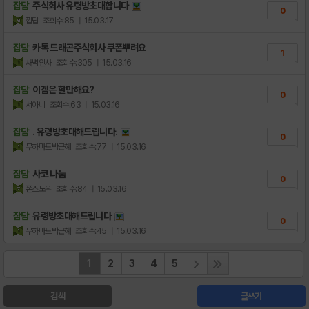
잡담
주식회사 유령방초대합니다
0
깝탑
조회수:85
| 15.03.17
잡담
카톡 드래곤주식회사 쿠폰뿌려요
1
새벽인사
조회수:305
| 15.03.16
잡담
이겜은 할만해요?
0
서아니
조회수:63
| 15.03.16
잡담
. 유령방초대해드립니다.
0
무하마드박근혜
조회수:77
| 15.03.16
잡담
사코 나눔
0
쫀스노우
조회수:84
| 15.03.16
잡담
유령방초대해드립니다
0
무하마드박근혜
조회수:45
| 15.03.16
1
2
3
4
5
검색
글쓰기