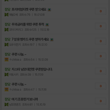
잡담
프리미엄티켓 쿠폰 받으세요
0
재발2세
조회수:76
| 16.01.08
잡담
무과금러를 위한 쿠폰 투척
0
꼬미디빅리그
조회수:125
| 15.12.18
잡담
7성 용병카드 쿠폰 받아가세요
0
도우미전기
조회수:197
| 15.12.10
잡담
쿠폰 나눔.~
0
↑chitos↓
조회수:54
| 15.12.09
잡담
지스타 냥코대전쟁 쿠폰받습니다.
0
히토시키
조회수:39
| 15.11.19
잡담
쿠폰 나눔.~
0
↑chitos↓
조회수:47
| 15.11.16
잡담
여기 조용한거 보니까
0
냥코프렌즈
조회수:81
| 15.10.19