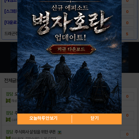
0
[스크린샷] - 드래곤주식회사 for kaka..
0
[다운로드링크] - 드래곤주식회사 for ka..
0
드래곤주식회사 불타는성전 출시!!
5
전체글보기
잡담
오랜만
0
Ristorante
조회수:13
| 16.09.04
잡담
주사위 ㅗㅇ알 받으ㅓ옴
0
오늘하루 안보기
닫기
calmz
조회수:17
| 16.07.03
잡담
주식회사 살림을 위한 쿠폰
0
뒤스토어
조회수:80
| 16.01.13