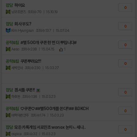
잡담
하이요
0
냥코프렌즈
조회수:70
| 15.10.19
잡담
회사 부도?
0
Kim Hyungsun
조회수:137
| 15.07.04
공략&팁
#별 500개 쿠폰 한 번 더 뿌립니다#
0
Aeso
조회수:238
| 15.04.15
1
공략&팁
쿠폰뿌려요!!!
0
새벽인사
조회수:230
| 15.03.27
잡담
겜셔틀 쿠폰!!
0
하후돈
조회수:136
| 15.03.23
공략&팁
♡쿠폰♡##별500개를 쏜다!!## BDKCH
0
바짝마른안주
조회수:174
| 15.03.23
잡담
모든 카톡게임 서로친초 wonox 눈치ㄴ 세나..
0
ospica
조회수:32
| 15.03.23