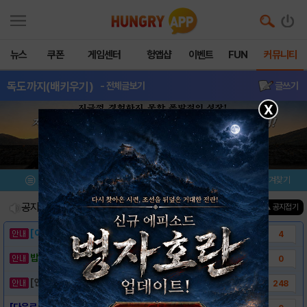
뉴스
쿠폰
게임센터
헝앱샵
이벤트
FUN
커뮤니티
독도까지(배키우기)
- 전체글보기
글쓰기
X
메뉴
이벤트/미션
설치/평가
즐겨찾기
공지사항
진행중인 이벤트
0
건
▲ 공지접기
[이벤트] 웃음으로 매일매일 해피! 유머 게시..
4
밥알이의 헝앱통신 ⑲ “밥알이, 드디어 멀티를..
0
[안내] 헝그리앱 필수 상식! 밥알 획득 안내..
248
[다운로드 링크] 독도까지(배 키우기)