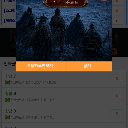
0
[스크린샷] 독도까지(배 키우기)
0
[게임소개] 독도까지(배 키우기)
0
전체글보기
오늘하루 안보기
닫기
잡담
7
0
시크한로우
조회수:307
| 17.11.05
잡담
4
0
시크한로우
조회수:115
| 17.11.05
잡담
3
0
시크한로우
조회수:115
| 17.11.05