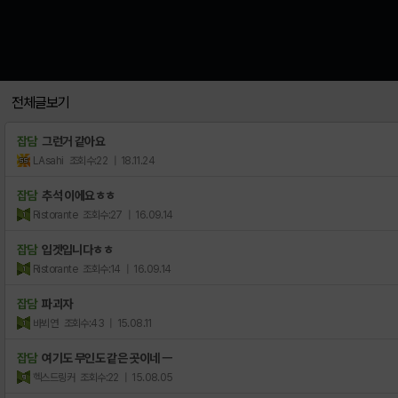
전체글보기
잡담
그런거 같아요
LAsahi
조회수:22
| 18.11.24
잡담
추석 이에요ㅎㅎ
Ristorante
조회수:27
| 16.09.14
잡담
입겟입니다ㅎㅎ
Ristorante
조회수:14
| 16.09.14
잡담
파괴자
바뵈연
조회수:43
| 15.08.11
잡담
여기도 무인도 같은 곳이네 ㅡ
헥스드링커
조회수:22
| 15.08.05