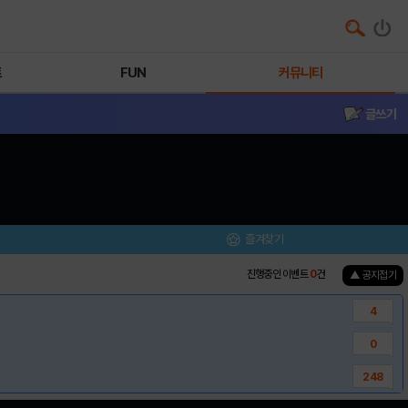
트
FUN
커뮤니티
글쓰기
즐겨찾기
진행중인 이벤트
0
건
▲ 공지접기
4
0
248