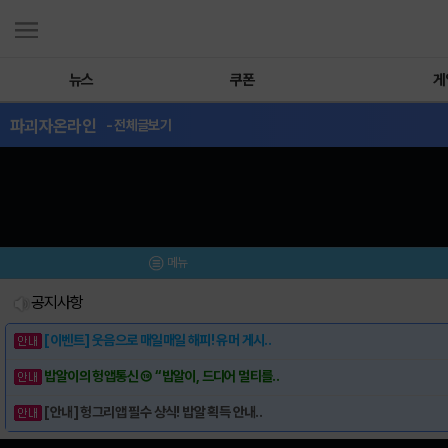
뉴스
쿠폰
게
파괴자온라인
- 전체글보기
메뉴
공지사항
[이벤트] 웃음으로 매일매일 해피! 유머 게시..
밥알이의 헝앱통신 ⑲ “밥알이, 드디어 멀티를..
[안내] 헝그리앱 필수 상식! 밥알 획득 안내..