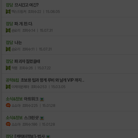
잡담
므시긴고 여긴?
헥스드링커
조회수:22
| 15.08.05
잡담
파.개.한.다.
손오리
조회수:14
| 15.07.31
잡담
나는
손오리
조회수:11
| 15.07.31
잡담
파괴자 질렸을때
척렴
조회수:26
| 15.07.22
공략&팁
초보용 팁과 함게 루비 와 날개 VIP 까지 ..
이계의문제아
조회수:253
| 15.03.05
소식&정보
아트워크
소소아
조회수:225
| 15.01.28
소식&정보
스크린샷
소소아
조회수:186
| 15.01.28
잡담
[캐릭터정보]-법사