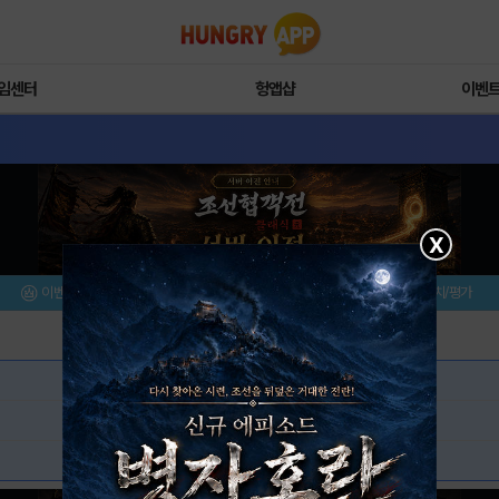
임센터
헝앱샵
이벤
X
이벤트/미션
설치/평가