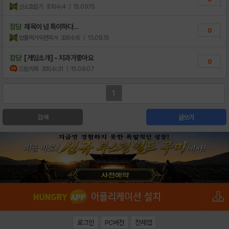
산소호읍기
조회수:4
| 15.09.15
잡담
제목이 넘 특이하다...
0
밥풀머거두번머거
조회수:6
| 15.09.15
잡담
[게임소개] - 치과가좋아요
0
드림키퍼
조회수:31
| 15.09.07
1
검색
글쓰기
로그인
PC버전
전체앱