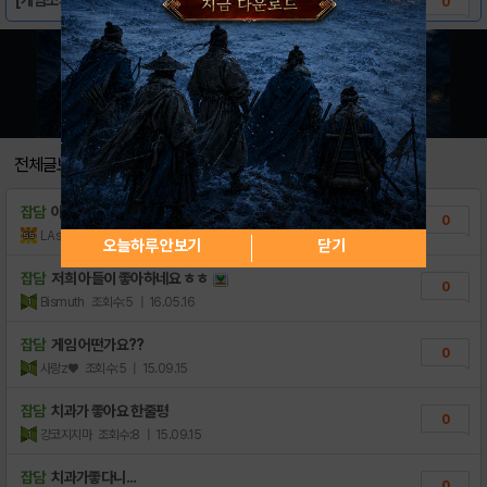
0
전체글보기
잡담
아이들용 게임인가요 ?
0
LAsahi
조회수:4
| 18.11.24
오늘하루 안보기
닫기
잡담
저희 아들이 좋아하네요 ㅎㅎ
0
Bismuth
조회수:5
| 16.05.16
잡담
게임 어떤가요??
0
사랑z♥
조회수:5
| 15.09.15
잡담
치과가 좋아요 한줄평
0
걍코지지마
조회수:8
| 15.09.15
잡담
치과가좋다니...
0