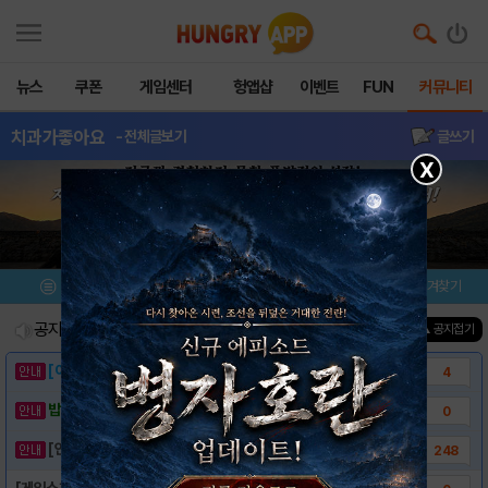
뉴스
쿠폰
게임센터
헝앱샵
이벤트
FUN
커뮤니티
치과가좋아요
- 전체글보기
글쓰기
X
메뉴
이벤트/미션
설치/평가
즐겨찾기
공지사항
진행중인 이벤트
0
건
▲ 공지접기
[이벤트] 웃음으로 매일매일 해피! 유머 게시..
4
밥알이의 헝앱통신 ⑲ “밥알이, 드디어 멀티를..
0
[안내] 헝그리앱 필수 상식! 밥알 획득 안내..
248
[게임소개] - 치과가좋아요