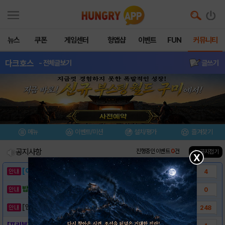
뉴스
쿠폰
게임센터
헝앱샵
이벤트
FUN
커뮤니티
다크호스
- 전체글보기
글쓰기
메뉴
이벤트/미션
설치/평가
즐겨찾기
공지사항
진행중인 이벤트
0
건
▲ 공지접기
X
[이벤트] 웃음으로 매일매일 해피! 유머 게시..
4
밥알이의 헝앱통신 ⑲ “밥알이, 드디어 멀티를..
0
[안내] 헝그리앱 필수 상식! 밥알 획득 안내..
248
[프리뷰] - 다크호스 for kakao