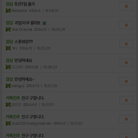
잡담
8/31일 출석
0
Ristorante
조회수:4
| 16.08.31
잡담
괴밀 미쿠 콜라보
0
Year Channel
조회수:21
| 16.05.29
잡담
스톤뷰섭!!!!
0
긔디
조회수:12
| 16.05.20
잡담
안녕하세요
0
디그다11
조회수:28
| 15.08.23
잡담
안녕하세요~
0
rlathgus
조회수:13
| 15.07.29
카톡친추
친구 구합니다.
0
j10311
조회수:44
| 15.01.01
카톡친추
친구 구합니다.
0
cha2005cha@gmailcom
조회수:11
| 15.01.01
카톡친추
친구 구합니다.
0