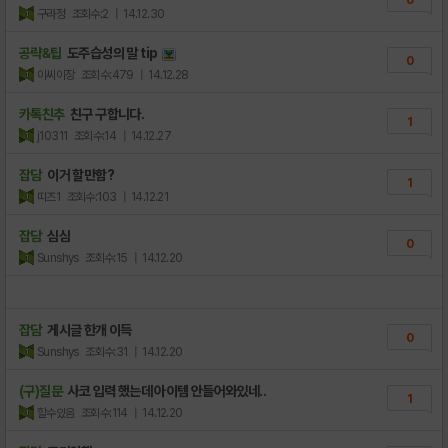
구라정
조회수:2
| 14.12.30
공략&팁
도주습성의 말 tip
0
이씨이장
조회수:479
| 14.12.28
카톡친추
친구 구합니다.
1
j10311
조회수:14
| 14.12.27
잡담
이거 할만함?
1
띠즈1
조회수:103
| 14.12.21
잡담
심심
0
Sunshys
조회수:15
| 14.12.20
잡담
게시글 한개 이득
0
Sunshys
조회수:31
| 14.12.20
(구)질문
사코 입력 했는데 아이템 안들어와있네..
1
할수있음
조회수:114
| 14.12.20