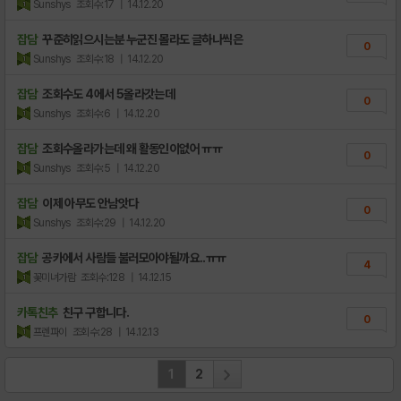
Sunshys
조회수:17
| 14.12.20
잡담
꾸준히읽으시는분 누군진 몰라도 글하나씩은
0
Sunshys
조회수:18
| 14.12.20
잡담
조회수도 4에서 5올라갓는데
0
Sunshys
조회수:6
| 14.12.20
잡담
조회수올라가는데 왜 활동인이없어 ㅠㅠ
0
Sunshys
조회수:5
| 14.12.20
잡담
이제 아무도 안남앗다
0
Sunshys
조회수:29
| 14.12.20
잡담
공카에서 사람들 불러모아야될까요..ㅠㅠ
4
꽃미녀가람
조회수:128
| 14.12.15
카톡친추
친구 구합니다.
0
프렌파이
조회수:28
| 14.12.13
1
2