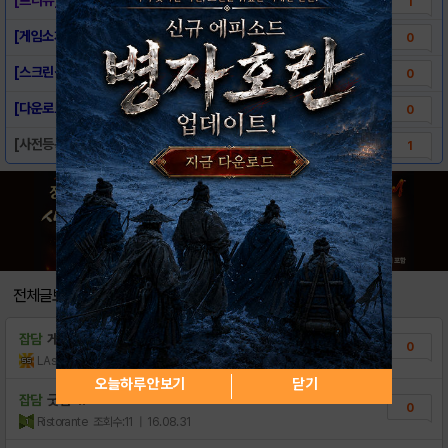
1
[게임소개] - 다크호스
0
[스크린샷] - 다크호스
0
[다운로드링크] - 다크호스
0
[사전등록이벤트] - 다크호스 for kaka..
1
전체글보기
잡담
게시판 생존 신고
0
LAsahi
조회수:6
| 18.11.24
오늘하루 안보기
닫기
잡담
굿밤~!!
0
Ristorante
조회수:11
| 16.08.31