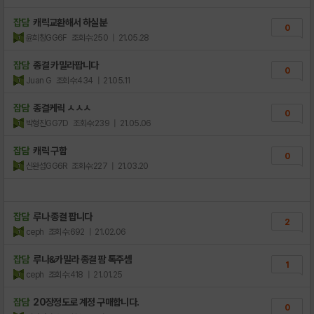
잡담
캐릭교환해서 하실분
0
윤희창GG6F
조회수:250
| 21.05.28
잡담
종결 카밀라팝니다
0
Juan G
조회수:434
| 21.05.11
잡담
종결케릭 ㅅㅅㅅ
0
박형진GG7D
조회수:239
| 21.05.06
잡담
캐릭 구함
0
신완섭GG6R
조회수:227
| 21.03.20
잡담
루나 종결 팝니다
2
ceph
조회수:692
| 21.02.06
잡담
루나&카밀라 종결 팜 톡주셈
1
ceph
조회수:418
| 21.01.25
잡담
20장정도로 계정 구매합니다.
0