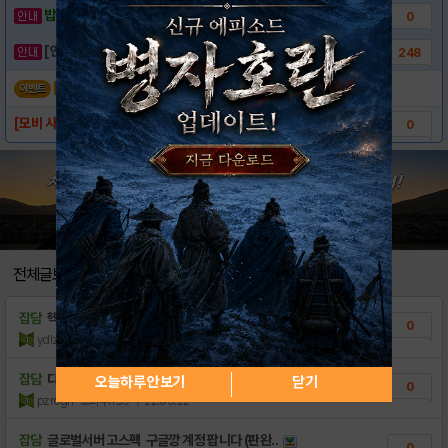
밥알이의 헝앱통신 ⑲ “밥알이, 드디어 멀티를..
0
[안내] 헝그리앱 필수 상식! 밥알 획득 안내..
248
[이벤트] 나의 파밍 포인트는?
이벤트
[모비 사전예약] 다크어벤저3 블록부스터 업데..
0
전체글보기
잡담
헥터.케네스.벨라.고시팩 케릭삽니다 .열락주세..
0
ydlzqt
조회수:145
| 22.09.26
잡담
다크어벤져3 초보자 임돠~
오늘하루 안보기
닫기
0
pzrogh
조회수:139
| 22.09.22
잡담
글로벌서버 고스펙 구글깡 계정 팝니다 (판완..
0