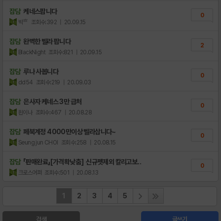
잡담
케네스팝니다
0
박ᄒ
조회수:392
| 20.09.15
잡담
완벽한 벨라 팝니다
2
BlackNight
조회수:821
| 20.09.15
잡담
루나 사봅니다
0
dd54
조회수:219
| 20.09.03
잡담
은사자 케네스 3만 급처
0
흰이나
조회수:467
| 20.08.28
잡담
페북계정 4000만이상 벨라삽니다~
0
Seung jun CHOI
조회수:258
| 20.08.15
잡담
「판매완료」[가격확낮춤] 신규펫제외 칼리고보..
0
크로스어퍼
조회수:501
| 20.08.13
1
2
3
4
5
검색
글쓰기