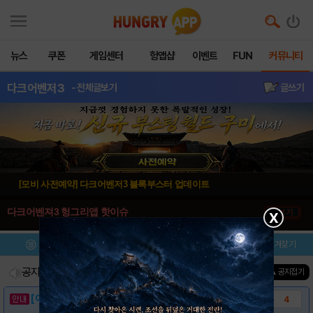
뉴스
쿠폰
게임센터
헝앱샵
이벤트
FUN
커뮤니티
다크어벤저3
- 전체글보기
글쓰기
[모비 사전예약] 다크어벤저3 블록부스터 업데이트
다크어벤져3 헝그리앱 핫이슈
더보기
X
메뉴
이벤트/미션
설치/평가
즐겨찾기
공지사항
진행중인 이벤트
1
건
▲ 공지접기
[이벤트] 웃음으로 매일매일 해피! 유머 게시..
4