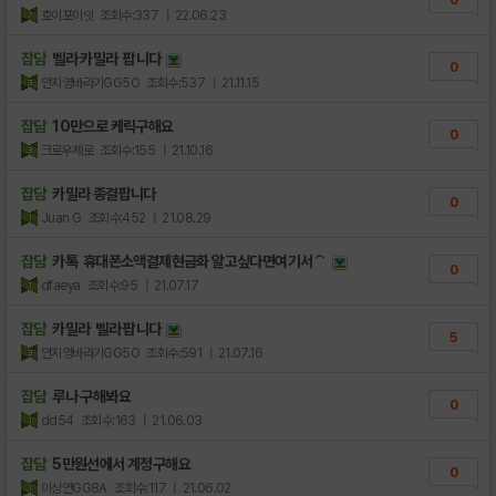
호이포이잇
조회수:337
| 22.06.23
잡담
벨라 카밀라 팝니다
0
안지영바라기GG5O
조회수:537
| 21.11.15
잡담
10만으로 케릭구해요
0
크로우제로
조회수:155
| 21.10.16
잡담
카밀라 종결팝니다
0
Juan G
조회수:452
| 21.08.29
잡담
카톡 휴대폰소액결제현금화 알고싶다면여기서⌒
0
dfaeya
조회수:95
| 21.07.17
잡담
카밀라 벨라 팝니다
5
안지영바라기GG5O
조회수:591
| 21.07.16
잡담
루나 구해봐요
0
dd54
조회수:163
| 21.06.03
잡담
5만원선에서 계정구해요
0
이상연GG8A
조회수:117
| 21.06.02