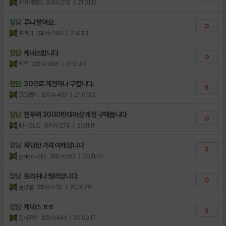
서머어렵다
조회수:218
| 21.01.12
잡담
루나 팔아요.
0
프맥이
조회수:398
| 21.01.11
잡담
케네스팝니다
0
박ᄒ
조회수:366
| 21.01.02
잡담
30으로 계정하나 구합니다.
5
코크펩시
조회수:493
| 21.01.02
잡담
전투력 3000만대이상 계정 구해봅니다
0
IUHOLIC
조회수:274
| 20.11.11
잡담
적당한 가격 여캐삽니다
2
goldduck2
조회수:262
| 20.11.07
잡담
트리쉬나 벨라삽니다.
0
문성열
조회수:230
| 20.10.28
잡담
케네스 ㅍㅍ
3
길시쮸야
조회수:641
| 20.09.17