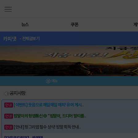
뉴스
쿠폰
게
카피댓
- 전체글보기
메뉴
공지사항
[이벤트] 웃음으로 매일매일 해피! 유머 게시..
밥알이의 헝앱통신 ⑲ “밥알이, 드디어 멀티를..
[안내] 헝그리앱 필수 상식! 밥알 획득 안내..
[다운로드링크] - 카피댓