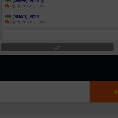
잡담
[스크린샷] - 카피댓
드림키퍼
조회수:13
| 16.10.21
잡담
[게임소개] - 카피댓
드림키퍼
조회수:14
| 16.10.21
검색