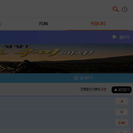
트
FUN
커뮤니티
글쓰기
즐겨찾기
진행중인 이벤트
0
건
▲ 공지접기
4
0
248