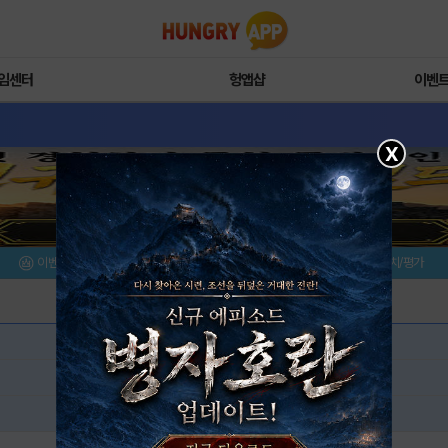
임센터
헝앱샵
이벤
X
이벤트/미션
설치/평가