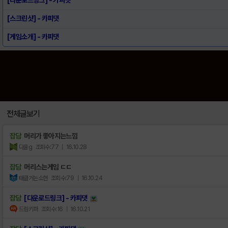
[스크린샷] - 카피댓
[게임소개] - 카피댓
전체글보기
잡담
머리가 좋아지는느낌
다율g
조회수:77
| 16.10.28
잡담
머리스는게임 ㄷㄷ
태클거는소현
조회수:79
| 16.10.24
잡담
[다운로드링크] - 카피댓
드림키퍼
조회수:16
| 16.10.21