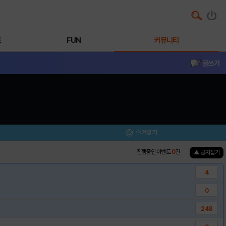
트
FUN
커뮤니티
글쓰기
즐겨찾기
진행중인 이벤트
0
건
▲ 공지접기
4
0
248