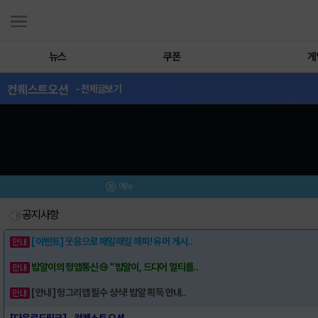
뉴스
쿠폰
게
컨퀘스트오션
- 전체글보기
메뉴
공지사항
[이벤트] 웃음으로 매일매일 해피! 유머 게시..
밥알이의 헝앱통신 ⑲ “밥알이, 드디어 멀티를..
[안내] 헝그리앱 필수 상식! 밥알 획득 안내..
[다운로드링크] - 컨퀘스트 오션