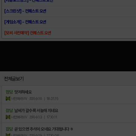
[스크린샷] - 컨퀘스트 오션
[게임소개] - 컨퀘스트 오션
[모비 사전예약] 컨퀘스트 오션
전체글보기
잡담
맛저하세요
너만봐라VV
조회수:16
| 18.01.15
잡담
날씨가 갈수록 서늘해 지네요
너만봐라VV
조회수:13
| 17.10.11
잡담
곧 있으면 추석이 오네요 기대됩니다 ㅎ
너만봐라VV
조회수:19
| 17.10.06