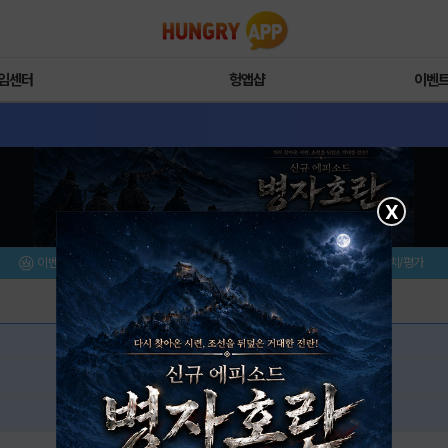
임센터
헝앱샵
이벤
X
이벤트/미션
설치/평가