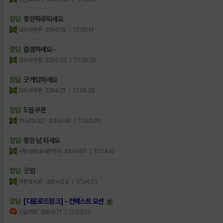
잡담
좋은하루되세요
모두의쿠폰
조회수:15
| 17.09.14
잡담
즐겜하세요~
모두의쿠폰
조회수:22
| 17.08.29
잡담
굿게임하세요
모두의쿠폰
조회수:21
| 17.06.28
잡담
5월 쿠폰
미나리3321
조회수:49
| 17.05.05
잡담
좋은 날 되세요
사랑사랑내사랑이야
조회수:85
| 17.04.10
잡담
굿밤
쿠폰SHOP
조회수:53
| 17.04.01
잡담
[다운로드링크] - 컨퀘스트 오션
드림키퍼
조회수:71
| 17.03.29