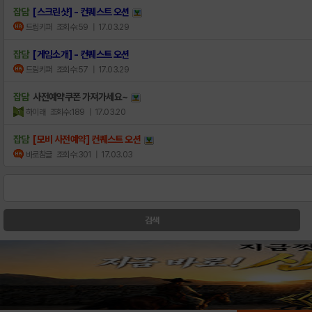
잡담
[스크린샷] - 컨퀘스트 오션
드림키퍼
조회수:59
| 17.03.29
잡담
[게임소개] - 컨퀘스트 오션
드림키퍼
조회수:57
| 17.03.29
잡담
사전예약쿠폰 가져가세요~
하이래
조회수:189
| 17.03.20
잡담
[모비 사전예약] 컨퀘스트 오션
바로참글
조회수:301
| 17.03.03
검색