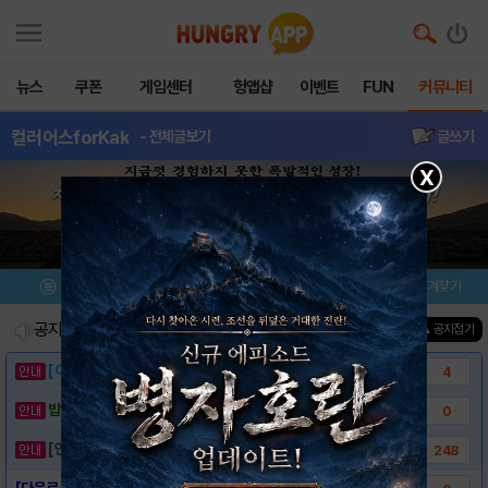
뉴스
쿠폰
게임센터
헝앱샵
이벤트
FUN
커뮤니티
컬러어스forKak
- 전체글보기
글쓰기
X
메뉴
이벤트/미션
설치/평가
즐겨찾기
공지사항
진행중인 이벤트
0
건
▲ 공지접기
[이벤트] 웃음으로 매일매일 해피! 유머 게시..
4
밥알이의 헝앱통신 ⑲ “밥알이, 드디어 멀티를..
0
[안내] 헝그리앱 필수 상식! 밥알 획득 안내..
248
[다운로드링크] - 컬러어스 for Kakao