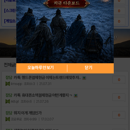
0
[스크린샷] - 컬러어스 for Kakao
0
[게임소개] - 컬러어스 for Kakao
0
전체글보기
오늘하루 안보기
닫기
잡담
카톡 핸드폰결제현금 이제는트랜드에맞추자‥
0
ilmsvpp
조회수:3
| 21.07.31
잡담
카톡 휴대폰소액결제현금 어떤게좋지￢
0
rkltqrl
조회수:6
| 21.07.26
잡담
뭐지 이게 게임인가
0
코로루로
조회수:89
| 17.02.07