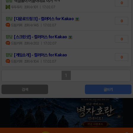
잡담
색칠놀이 어플이네요 이거 ㅋㅋ
0
두두두치
조회수:101
| 17.02.07
잡담
[다운로드링크] - 컬러어스 for Kakao
0
드림키퍼
조회수:145
| 17.02.07
잡담
[스크린샷] - 컬러어스 for Kakao
0
드림키퍼
조회수:202
| 17.02.07
잡담
[게임소개] - 컬러어스 for Kakao
0
드림키퍼
조회수:104
| 17.02.07
1
검색
글쓰기