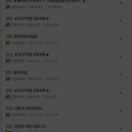
잡담
▶▶카오스아레나 ✅ 10종류당첨포함쿠폰 ✅ 팝..
0
너만봐라VV
조회수:163
| 20.08.05
잡담
☀️V.I.P포함 2종쿠폰☀️
0
크루루루3
조회수:102
| 20.07.29
잡담
좋은아침이네요
0
너만봐라VV
조회수:52
| 20.07.27
잡담
☀️V.I.P포함 2종쿠폰☀️
0
크루루루3
조회수:44
| 20.07.26
잡담
좋은아침
0
너만봐라VV
조회수:35
| 20.07.23
잡담
☀️V.I.P포함 2종쿠폰☀️
0
크루루루3
조회수:44
| 20.07.20
잡담
다들 수고하셨어요~
0
너만봐라VV
조회수:73
| 20.07.15
잡담
적당한 계정 사봅니다.
0