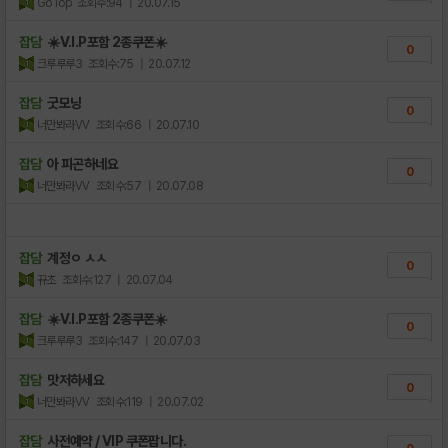
GoTop
조회수:94
| 20.07.15
잡담
☀️V.I.P포함 2종쿠폰☀️
0
크루루루3
조회수:75
| 20.07.12
잡담
굿모닝
0
너만봐라VV
조회수:66
| 20.07.10
잡담
아 피곤하네요
0
너만봐라VV
조회수:57
| 20.07.08
잡담
계정ㅇ ㅅㅅ
0
뀨초
조회수:127
| 20.07.04
잡담
☀️V.I.P포함 2종쿠폰☀️
0
크루루루3
조회수:147
| 20.07.03
잡담
맛저하세요
0
너만봐라VV
조회수:119
| 20.07.02
잡담
사전예약 / VIP 쿠폰팝니다.