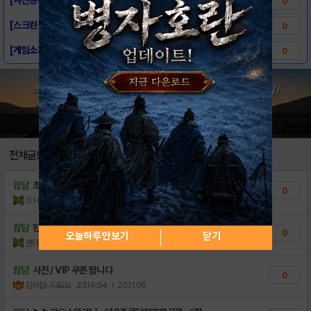
0
[스크린샷] - 카오스 아레나
0
[게임소개] - 카오스 아레나
0
전체글보기
잡담
초반 계 삽니다
0
O HGG1U
조회수:20
| 21.04.08
잡담
한국인 길드 만드러봄
0
오늘하루 안보기
닫기
판다GG7T
조회수:28
| 20.12.29
잡담
사전 / VIP 쿠폰 팝니다
0
감사합니다요요
조회수:54
| 20.11.06