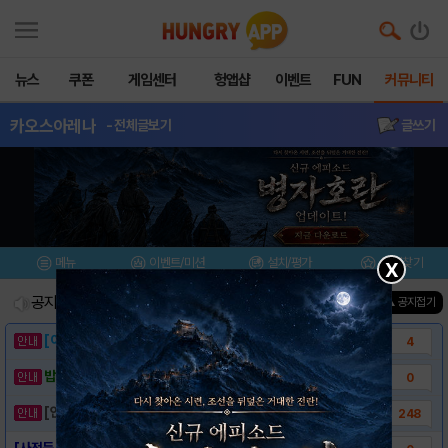
뉴스
쿠폰
게임센터
헝앱샵
이벤트
FUN
커뮤니티
카오스아레나
- 전체글보기
글쓰기
메뉴
이벤트/미션
설치/평가
즐겨찾기
X
공지사항
진행중인 이벤트
0
건
▲ 공지접기
[이벤트] 웃음으로 매일매일 해피! 유머 게시..
4
밥알이의 헝앱통신 ⑲ “밥알이, 드디어 멀티를..
0
[안내] 헝그리앱 필수 상식! 밥알 획득 안내..
248
[사전등록링크] - 카오스 아레나