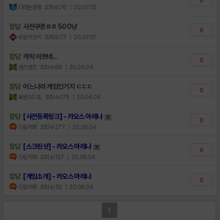
0
더러운영광
조회수:76
| 20.07.02
잡담
사전쿠폰ㅍㅍ 500냥
0
우왕키갓키
조회수:77
| 20.07.01
잡담
캐릭 이쁘네...
0
샌즈샌즈
조회수:69
| 20.06.04
잡담
어느나라 게임인거지 ㄷㄷㄷ
0
육쌈GG3L
조회수:175
| 20.06.04
잡담
[사전등록링크] - 카오스 아레나
0
드림키퍼
조회수:277
| 20.06.04
잡담
[스크린샷] - 카오스 아레나
0
드림키퍼
조회수:137
| 20.06.04
잡담
[게임소개] - 카오스 아레나
0
드림키퍼
조회수:112
| 20.06.04
1