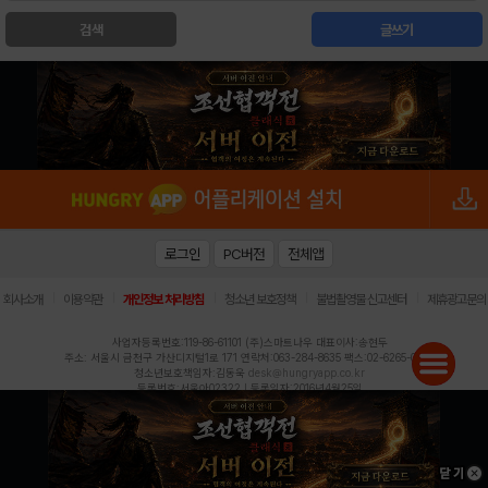
검색
글쓰기
로그인
PC버전
전체앱
|
|
|
|
|
회사소개
이용약관
개인정보 처리방침
청소년 보호정책
불법촬영물 신고센터
제휴광고문의
사업자등록번호:119-86-61101 (주)스마트나우 대표이사:송현두
주소: 서울시 금천구 가산디지털1로 171 연락처:063-284-8635 팩스:02-6265-0377
청소년보호책임자:김동욱
desk@hungryapp.co.kr
등록번호:서울아02322 | 등록일자:2016년4월25일
발행인:(주)스마트나우 송현두 | 편집인:김동욱
헝그리앱의 콘텐츠 및 기사는 저작권법의 보호를 받으므로, 무단 전재, 복사, 배포 등을 금합니다.
Copyright (c) HungryApp All Rights Reserved.