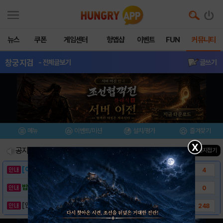
뉴스
쿠폰
게임센터
헝앱샵
이벤트
FUN
커뮤니티
창궁지검
- 전체글보기
글쓰기
메뉴
이벤트/미션
설치/평가
즐겨찾기
X
공지사항
진행중인 이벤트
0
건
▲ 공지접기
[이벤트] 웃음으로 매일매일 해피! 유머 게시..
4
밥알이의 헝앱통신 ⑲ “밥알이, 드디어 멀티를..
0
[안내] 헝그리앱 필수 상식! 밥알 획득 안내..
248