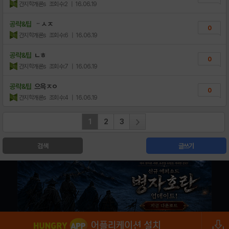
간지학개론s
조회수:2
| 16.06.19
공략&팁
ᆢㅅㅈ
0
간지학개론s
조회수:6
| 16.06.19
공략&팁
ㄴㅎ
0
간지학개론s
조회수:7
| 16.06.19
공략&팁
으윽ㅈㅇ
0
간지학개론s
조회수:4
| 16.06.19
1
2
3
검색
글쓰기