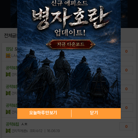
전체글보기
잡담
도배
0
LAsahi
조회수:5
| 18.12.01
공략&팁
ㄴㅅㅈ
0
간지학개론s
조회수:6
| 16.06.19
공략&팁
ㅈㅅ8ㅅㄴ
0
간지학개론s
조회수:13
| 16.06.19
공략&팁
ㄴㅅㅊ
0
간지학개론s
조회수:2
| 16.06.19
오늘하루 안보기
닫기
공략&팁
ㅅㅊ
0
간지학개론s
조회수:12
| 16.06.19