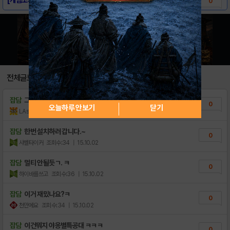
0
전체글보기
잡담
그 이후 글이없네요
0
오늘하루 안보기
닫기
LAsahi
조회수:11
| 18.11.24
잡담
한번 설치하러 갑니다.~
0
샤벨타이커
조회수:34
| 15.10.02
잡담
멀티 안될듯ㄱ. ㅋ
0
하이바를쓰고
조회수:36
| 15.10.02
잡담
이거 재밌나요?ㅋ
0
천만에요
조회수:34
| 15.10.02
잡담
이건뭐지 야옹별특공대 ㅋㅋㅋ
0