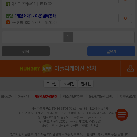
마츠모
조회수:91
| 15.10.02
잡담
[게임소개] - 야옹별특공대
0
드림키퍼
조회수:322
| 15.10.02
1
검색
글쓰기
로그인
PC버전
전체앱
|
|
|
|
|
회사소개
이용약관
개인정보 처리방침
청소년 보호정책
불법촬영물 신고센터
제휴광고문의
사업자등록번호:119-86-61101 (주)스마트나우 대표이사:송현두
주소: 서울시 금천구 가산디지털1로 171 연락처:063-284-8635 팩스:02-6265-0377
청소년보호책임자:김동욱
desk@hungryapp.co.kr
등록번호:서울아02322 | 등록일자:2016년4월25일
발행인:(주)스마트나우 송현두 | 편집인:김동욱
헝그리앱의 콘텐츠 및 기사는 저작권법의 보호를 받으므로, 무단 전재, 복사, 배포 등을 금합니다.