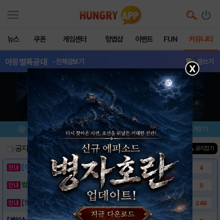
뉴스
쿠폰
게임센터
헝앱샵
이벤트
FUN
커뮤니티
야옹별특공대
- 전체글보기
글쓰기
X
메뉴
이벤트/미션
설치/평가
즐겨찾기
공지사항
진행중인 이벤트
0
건
▲ 공지접기
[이벤트] 웃음으로 매일매일 해피! 유머 게시..
4
밥알이의 헝앱통신 ⑲ “밥알이, 드디어 멀티를..
0
[안내] 헝그리앱 필수 상식! 밥알 획득 안내..
248
[게임소개] - 야옹별특공대