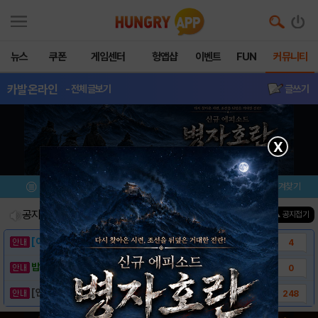
뉴스
쿠폰
게임센터
헝앱샵
이벤트
FUN
커뮤니티
카발온라인
- 전체글보기
글쓰기
X
메뉴
이벤트/미션
설치/평가
즐겨찾기
공지사항
진행중인 이벤트
0
건
▲ 공지접기
[이벤트] 웃음으로 매일매일 해피! 유머 게시..
4
밥알이의 헝앱통신 ⑲ “밥알이, 드디어 멀티를..
0
[안내] 헝그리앱 필수 상식! 밥알 획득 안내..
248