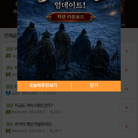
전체글보기
잡담
카톡 정보이용료현금 어떻게생각하세요˛
0
qkgcyo
조회수:164
| 21.07.17
잡담
카톡 소액결제미납 완벽함을추구한다면∵
0
xwcew
조회수:135
| 21.07.16
오늘하루 안보기
닫기
잡담
카발
0
bj송지
조회수:947
| 17.04.21
잡담
지금도 서비스중인건가?
0
Ristorante
조회수:967
| 16.09.17
잡담
추억의 게임 카발온라인..
0
Ristorante
조회수:624
| 16.09.17