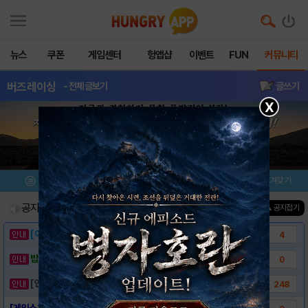
뉴스
쿠폰
게임센터
헝앱샵
이벤트
FUN
커뮤니티
버즈레이싱
- 전체글보기
글쓰기
X
메뉴
이벤트/미션
설치/평가
즐겨찾기
공지사항
진행중인 이벤트
0
건
▲ 공지접기
[이벤트] 웃음으로 매일매일 해피! 유머 게시..
4
밥알이의 헝앱통신 ⑲ “밥알이, 드디어 멀티를..
0
[안내] 헝그리앱 필수 상식! 밥알 획득 안내..
248
[게임소개] - 버즈레이싱