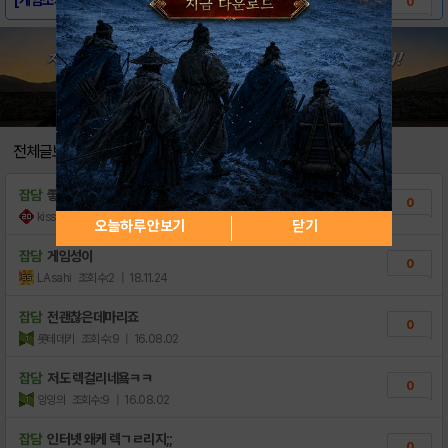
0
전체글보기
잡담
좋은하루되세요~
0
kissbet
조회수:3
| 23.03.07
오늘하루 안보기
닫기
잡담
게임성이
0
LAsahi
조회수:2
| 18.11.24
잡담
전괜찮은데마리죠
0
롯테데키
조회수:9
| 16.08.02
잡담
저도 렉걸리네욬ㅋㅋ
0
잉잉의
조회수:9
| 16.08.02
잡담
인터넷 왜케 렉ㄱㄹ리지;;
0