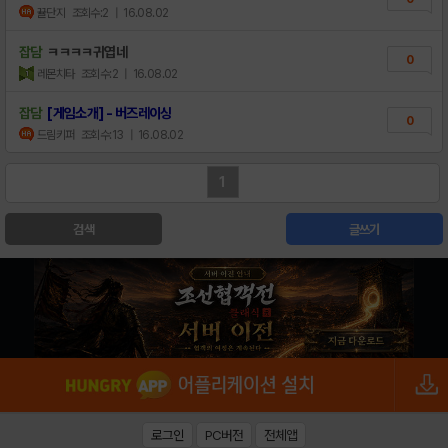
뀰단지
조회수:2
| 16.08.02
잡담
ㅋㅋㅋㅋ귀엽네
0
레몬치타
조회수:2
| 16.08.02
잡담
[게임소개] - 버즈레이싱
0
드림키퍼
조회수:13
| 16.08.02
1
검색
글쓰기
로그인
PC버전
전체앱