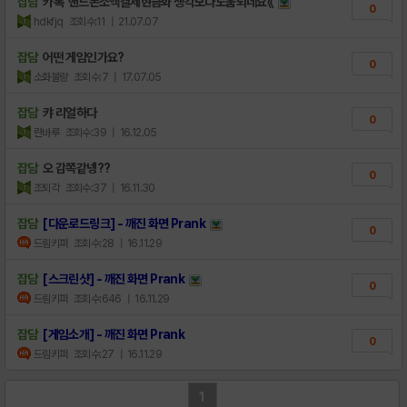
잡담
카톡 핸드폰소액결제현금화 생각보다도움되네요《
0
hdkfjq
조회수:11
| 21.07.07
잡담
어떤 게임인가요?
0
소화불량
조회수:7
| 17.07.05
잡담
캬 리얼하다
0
란바루
조회수:39
| 16.12.05
잡담
오 감쪽같넹??
0
조퇴각
조회수:37
| 16.11.30
잡담
[다운로드링크] - 깨진 화면 Prank
0
드림키퍼
조회수:28
| 16.11.29
잡담
[스크린샷] - 깨진 화면 Prank
0
드림키퍼
조회수:646
| 16.11.29
잡담
[게임소개] - 깨진 화면 Prank
0
드림키퍼
조회수:27
| 16.11.29
1