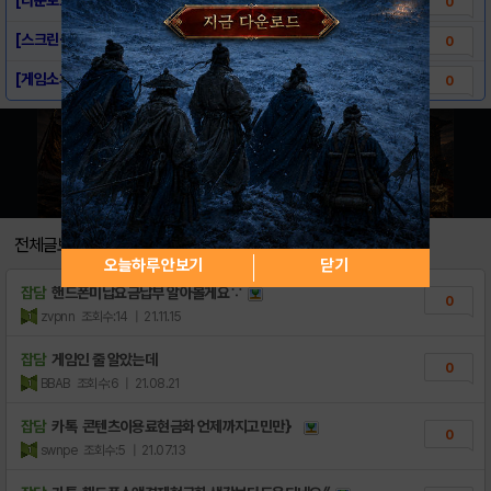
0
[스크린샷] - 깨진 화면 Prank
0
[게임소개] - 깨진 화면 Prank
0
전체글보기
오늘하루 안보기
닫기
잡담
핸드폰미납요금납부 알아볼게요∵
0
zvpnn
조회수:14
| 21.11.15
잡담
게임인 줄 알았는데
0
BBAB
조회수:6
| 21.08.21
잡담
카톡 콘텐츠이용료현금화 언제까지고민만｝
0
swnpe
조회수:5
| 21.07.13