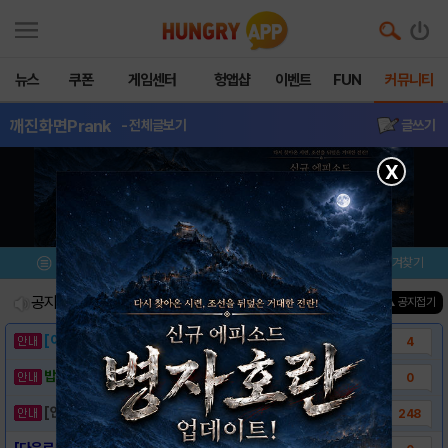
뉴스
쿠폰
게임센터
헝앱샵
이벤트
FUN
커뮤니티
깨진화면Prank
- 전체글보기
글쓰기
X
메뉴
이벤트/미션
설치/평가
즐겨찾기
공지사항
진행중인 이벤트
0
건
▲ 공지접기
[이벤트] 웃음으로 매일매일 해피! 유머 게시..
4
밥알이의 헝앱통신 ⑲ “밥알이, 드디어 멀티를..
0
[안내] 헝그리앱 필수 상식! 밥알 획득 안내..
248
[다운로드링크] - 깨진 화면 Prank