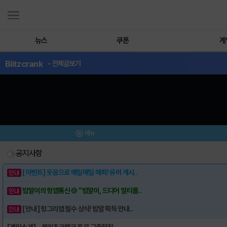
뉴스
쿠폰
게
Blitzcrank
- 전체글보기
메뉴
공지사항
[이벤트] 웃음으로 매일매일 해피! 유머 게시..
밥알이의 헝앱통신 ⑲ “밥알이, 드디어 멀티를..
[안내] 헝그리앱 필수 상식! 밥알 획득 안내..
[게임소개] - 블리츠크랭크 포로 구출작전