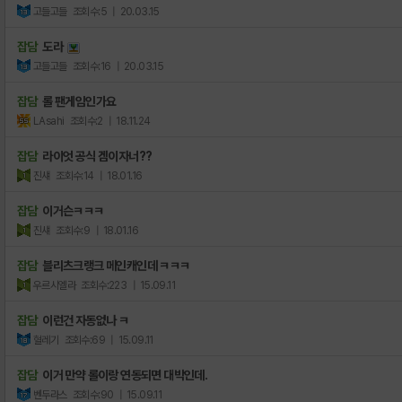
고들고들
조회수:5
| 20.03.15
잡담
도라
고들고들
조회수:16
| 20.03.15
잡담
롤 팬게임인가요
LAsahi
조회수:2
| 18.11.24
잡담
라이엇 공식 겜이자너??
진섀
조회수:14
| 18.01.16
잡담
이거슨ㅋㅋㅋ
진섀
조회수:9
| 18.01.16
잡담
블리츠크랭크 메인캐인데 ㅋㅋㅋ
우르시엘라
조회수:223
| 15.09.11
잡담
이런건 자동없나 ㅋ
혈레기
조회수:69
| 15.09.11
잡담
이거 만약 롤이랑 연동되면 대박인데.
벤두라스
조회수:90
| 15.09.11