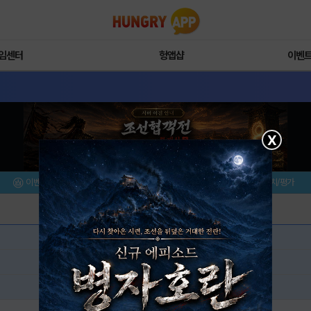
임센터
헝앱샵
이벤
X
이벤트/미션
설치/평가