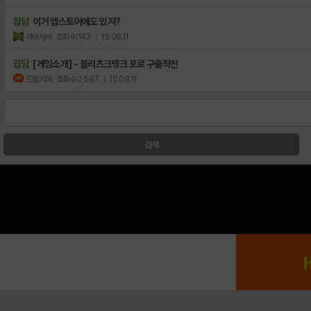
잡담
이거 앱스토어에도 있져?
샤바사뱌
조회수:143
| 15.09.11
잡담
[게임소개] - 블리츠크랭크 포로 구출작전
드림키퍼
조회수:2,587
| 15.09.11
검색