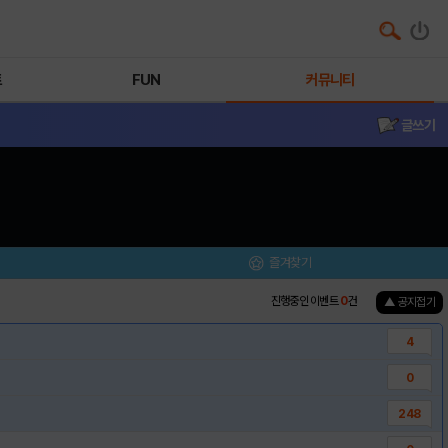
트
FUN
커뮤니티
글쓰기
즐겨찾기
진행중인 이벤트
0
건
▲ 공지접기
4
0
248