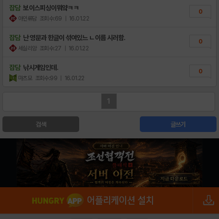
잡담
보이스피싱이뭐얔ㅋㅋ
0
아인류담
조회수:69
| 16.01.22
잡담
난 영문과 한글이 섞여있느 ㄴ이름 시러함.
0
세실리앙
조회수:27
| 16.01.22
잡담
낚시게임인데.
0
마츠모
조회수:99
| 16.01.22
1
검색
글쓰기