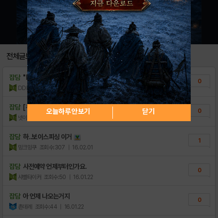
전체글보기
잡담
"lelo레로 소나" 여..
0
DDFF9999
조회수:10
| 19.05.23
잡담
[무료쿠폰] 다이아 100개 나눔!
오늘하루 안보기
닫기
0
넷이겠따당2
조회수:35
| 16.03.22
잡담
하..보이스피싱 이거
1
밍크밍쿠
조회수:307
| 16.02.01
잡담
사전예약 언제부터인가요.
0
샤벨타이커
조회수:50
| 16.01.22
잡담
아 언제 나오는거지
0
촌데레
조회수:44
| 16.01.22