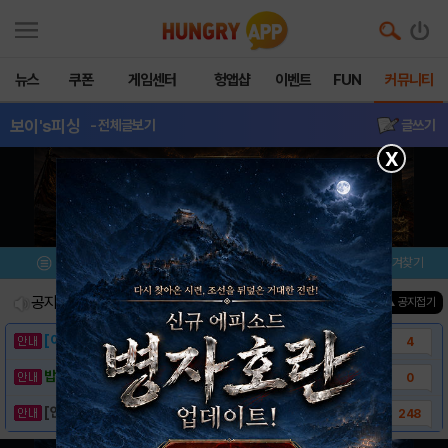
뉴스
쿠폰
게임센터
헝앱샵
이벤트
FUN
커뮤니티
보이's피싱
- 전체글보기
글쓰기
X
메뉴
이벤트/미션
설치/평가
즐겨찾기
공지사항
진행중인 이벤트
0
건
▲ 공지접기
[이벤트] 웃음으로 매일매일 해피! 유머 게시..
4
밥알이의 헝앱통신 ⑲ “밥알이, 드디어 멀티를..
0
[안내] 헝그리앱 필수 상식! 밥알 획득 안내..
248