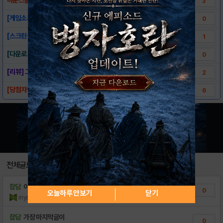
3
[게임소개]-바운스볼 2.0 for Kakao
0
[스크린샷]-바운스볼 2.0 for Kakao
1
[다운로드 링크]-바운스볼 2.0 for Ka..
0
[리뷰] 그대의 심장을 바운스바운스~ 바운스볼..
2
[당첨자발표] 바운스볼 공략은 나에게 맡겨라!
6
전체글보기
잡담
이건 또 뭔게임?
0
오늘하루 안보기
닫기
rnysmpl
조회수:18
| 22.09.25
잡담
가장 마지막글이
0