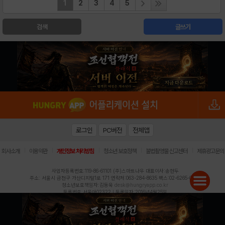
1
2
3
4
5
검색
글쓰기
로그인
PC버전
전체앱
|
|
|
|
|
회사소개
이용약관
개인정보 처리방침
청소년 보호정책
불법촬영물 신고센터
제휴광고문의
사업자등록번호:119-86-61101 (주)스마트나우 대표이사:송현두
주소: 서울시 금천구 가산디지털1로 171 연락처:063-284-8635 팩스:02-6265-0377
청소년보호책임자:김동욱
desk@hungryapp.co.kr
등록번호:서울아02322 | 등록일자:2016년4월25일
발행인:(주)스마트나우 송현두 | 편집인:김동욱
헝그리앱의 콘텐츠 및 기사는 저작권법의 보호를 받으므로, 무단 전재, 복사, 배포 등을 금합니다.
Copyright (c) HungryApp All Rights Reserved.