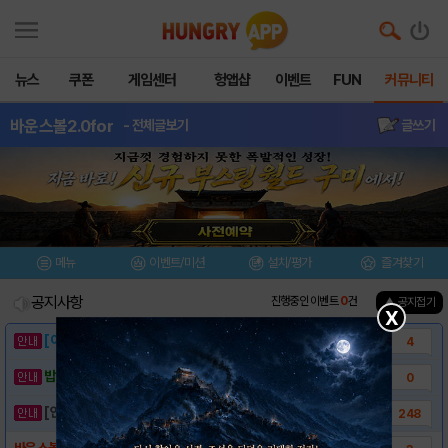
뉴스
쿠폰
게임센터
헝앱샵
이벤트
FUN
커뮤니티
바운스볼2.0for
- 전체글보기
글쓰기
메뉴
이벤트/미션
설치/평가
즐겨찾기
공지사항
진행중인 이벤트
0
건
▲ 공지접기
X
[이벤트] 웃음으로 매일매일 해피! 유머 게시..
4
밥알이의 헝앱통신 ⑲ “밥알이, 드디어 멀티를..
0
[안내] 헝그리앱 필수 상식! 밥알 획득 안내..
248
바운스볼 ALL 스테이지 공략모음 (12.16..