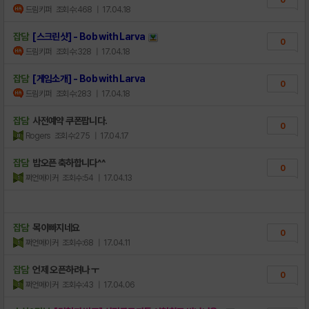
드림키퍼
조회수:468
| 17.04.18
잡담
[스크린샷] - Bob with Larva
0
드림키퍼
조회수:328
| 17.04.18
잡담
[게임소개] - Bob with Larva
0
드림키퍼
조회수:283
| 17.04.18
잡담
사전예약 쿠폰팝니다.
0
Rogers
조회수:275
| 17.04.17
잡담
밥오픈 축하합니다^^
0
쩌언메이커
조회수:54
| 17.04.13
잡담
목이빠지네요
0
쩌언메이커
조회수:68
| 17.04.11
잡담
언제 오픈하려나 ㅜ
0
쩌언메이커
조회수:43
| 17.04.06