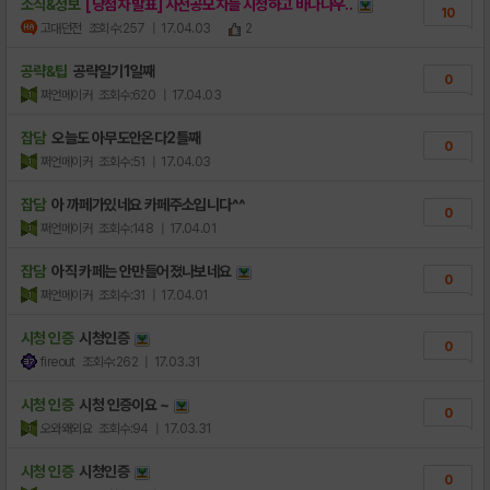
소식&정보
[당첨자 발표] 사전공모자들 시청하고 바나나우..
10
고대던전
조회수:257
| 17.04.03
2
공략&팁
공략일기1일째
0
쩌언메이커
조회수:620
| 17.04.03
잡담
오늘도 아무도안온다2틀째
0
쩌언메이커
조회수:51
| 17.04.03
잡담
아 까페가있네요 카페주소입니다^^
0
쩌언메이커
조회수:148
| 17.04.01
잡담
아직 카페는 안만들어졌나보네요
0
쩌언메이커
조회수:31
| 17.04.01
시청 인증
시청인증
0
fireout
조회수:262
| 17.03.31
시청 인증
시청 인증이요 ~
0
오와왜외요
조회수:94
| 17.03.31
시청 인증
시청인증
0