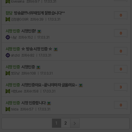
lovesena
조회수:97
| 17.03.31
잡담
방송끝!!!너무재밌게 잘봤습니다^^
0
김정훈GG9R
조회수:39
| 17.03.31
시청 인증
시청인증!
0
나냘
조회수:152
| 17.03.31
시청 인증
☆ 방송 시청 인증 ☆
0
ahzld
조회수:82
| 17.03.31
시청 인증
시청인증
0
쪼꼬냥
조회수:108
| 17.03.31
시청 인증
시청인증이요~끝나자마자 글올려요~
3
서현Lee
조회수:158
| 17.03.31
시청 인증
시청 인증합니다
0
hilda
조회수:57
| 17.03.31
1
2