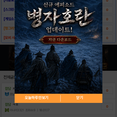
0
[스크린샷] - Bob with Larva
0
[게임소개] - Bob with Larva
0
[헝그리앱TV] 사전예약 방송을 BOB wit..
0
[모비 사전예약] BoB with Larva
0
전체글보기
잡담
ㅊㅅ
0
종달이ㅋㅋ
조회수:14
| 18.01.18
오늘하루 안보기
닫기
잡담
ㅋㅍ
0
미나리3321
조회수:9
| 18.01.17