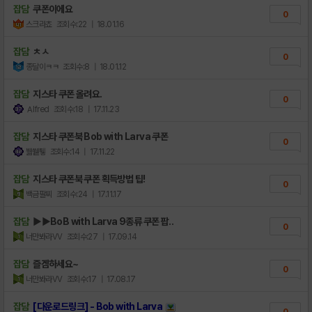
잡담
쿠폰이에요
0
스크라쵸
조회수:22
| 18.01.16
잡담
ㅊㅅ
0
종달이ㅋㅋ
조회수:8
| 18.01.12
잡담
지스타 쿠폰 올려요.
0
Ａlfred
조회수:18
| 17.11.23
잡담
지스타 쿠폰북 Bob with Larva 쿠폰
0
뷃쒵퉿
조회수:14
| 17.11.22
잡담
지스타 쿠폰북 쿠폰 획득방법 팁!
0
백금팔찌
조회수:24
| 17.11.17
잡담
▶▶BoB with Larva 9종류 쿠폰 팝..
0
너만봐라VV
조회수:27
| 17.09.14
잡담
즐겜하세요~
0
너만봐라VV
조회수:17
| 17.08.17
잡담
[다운로드링크] - Bob with Larva
0