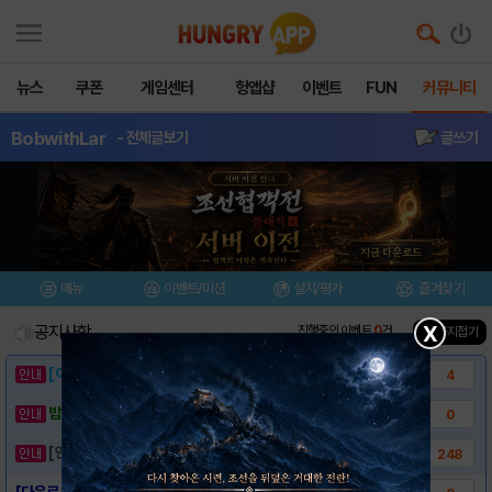
뉴스
쿠폰
게임센터
헝앱샵
이벤트
FUN
커뮤니티
BobwithLar
- 전체글보기
글쓰기
메뉴
이벤트/미션
설치/평가
즐겨찾기
X
공지사항
진행중인 이벤트
0
건
▲ 공지접기
[이벤트] 웃음으로 매일매일 해피! 유머 게시..
4
밥알이의 헝앱통신 ⑲ “밥알이, 드디어 멀티를..
0
[안내] 헝그리앱 필수 상식! 밥알 획득 안내..
248
[다운로드링크] - Bob with Larva