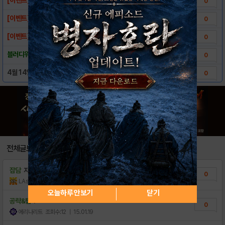
0
[이벤트] 강자들의 EVENT!!
0
[이벤트] 카톡친구 초대하면 스페셜 아이템 지..
0
블러디워즈 마켓별 다운로드 링크
0
4월 14일 서버 정상화 안내
0
전체글보기
잡담
자숙해야지
0
LAsahi
조회수:4
| 18.11.27
오늘하루 안보기
닫기
공략&팁
.
0
에리나리트
조회수:12
| 15.01.19