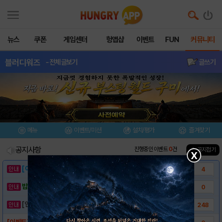
뉴스
쿠폰
게임센터
헝앱샵
이벤트
FUN
커뮤니티
블러디워즈
- 전체글보기
글쓰기
메뉴
이벤트/미션
설치/평가
즐겨찾기
공지사항
진행중인 이벤트
0
건
▲ 공지접기
X
[이벤트] 웃음으로 매일매일 해피! 유머 게시..
4
밥알이의 헝앱통신 ⑲ “밥알이, 드디어 멀티를..
0
[안내] 헝그리앱 필수 상식! 밥알 획득 안내..
248
[이벤트] 블러디워즈 즐기고 아이패드 미니 받..