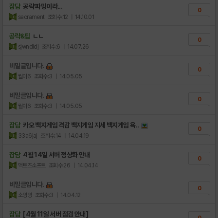
잡담
공략 파밍이라...
0
sacrament
조회수:12
| 14.10.01
공략&팁
ㄴㄴ
0
sjwndidj
조회수:6
| 14.07.26
비밀글입니다.
0
월이6
조회수:3
| 14.05.05
비밀글입니다.
0
월이6
조회수:3
| 14.05.05
잡담
카오 백지게임 격감 백지게임 지세 백지게임 욕..
0
33a6jaj
조회수:14
| 14.04.19
잡담
4월 14일 서버 정상화 안내
0
액토즈소프트
조회수:26
| 14.04.14
비밀글입니다.
0
소잉잉
조회수:3
| 14.04.12
잡담
[4월 11일 서버 점검 안내]
0