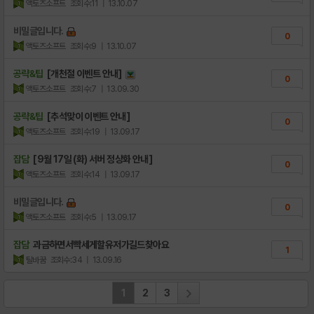
액토즈소프트
조회수:11
| 13.10.07
비밀글입니다.
0
액토즈소프트
조회수:9
| 13.10.07
공략&팁
[개천절 이벤트 안내]
0
액토즈소프트
조회수:7
| 13.09.30
공략&팁
[추석맞이 이벤트 안내]
0
액토즈소프트
조회수:19
| 13.09.17
잡담
[9월 17일 (화) 서버 정상화 안내]
0
액토즈소프트
조회수:14
| 13.09.17
비밀글입니다.
0
액토즈소프트
조회수:5
| 13.09.17
잡담
과금하면서빡세게할유저가길드찾아요
1
탈바꿈
조회수:34
| 13.09.16
1
2
3