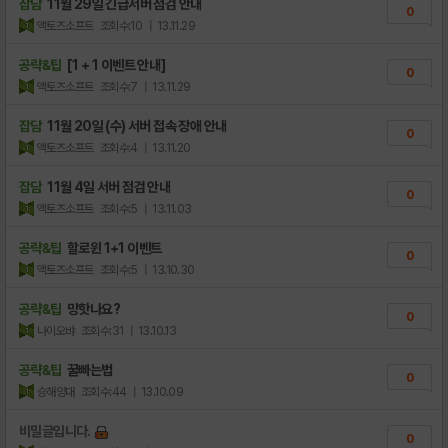
잡담
11월 29일 긴급서버 점검 안내
0
액토즈소프트
조회수:10
| 13.11.29
공략&팁
[1 + 1 이벤트 안내]
0
액토즈소프트
조회수:7
| 13.11.29
잡담
11월 20일 (수) 서버 접속 장애 안내
0
액토즈소프트
조회수:4
| 13.11.20
잡담
11월 4일 서버 점검 안내
0
액토즈소프트
조회수:5
| 13.11.03
공략&팁
할로윈 1+1 이벤트
0
액토즈소프트
조회수:5
| 13.10.30
공략&팁
망핫나요?
0
나이오뱌
조회수:31
| 13.10.13
공략&팁
꿀빠는법
0
승해양대
조회수:44
| 13.10.09
비밀글입니다.
0