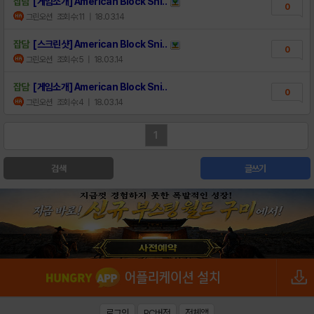
잡담
[게임소개] American Block Sni..
0
그린오션
조회수:11
| 18.03.14
잡담
[스크린샷] American Block Sni..
0
그린오션
조회수:5
| 18.03.14
잡담
[게임소개] American Block Sni..
0
그린오션
조회수:4
| 18.03.14
1
검색
글쓰기
로그인
PC버전
전체앱