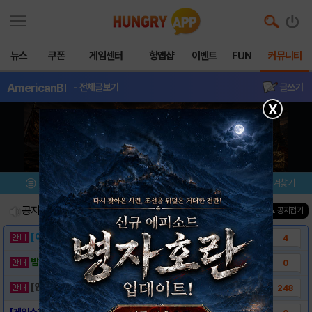
뉴스
쿠폰
게임센터
헝앱샵
이벤트
FUN
커뮤니티
AmericanBl
- 전체글보기
글쓰기
X
메뉴
이벤트/미션
설치/평가
즐겨찾기
공지사항
진행중인 이벤트
0
건
▲ 공지접기
[이벤트] 웃음으로 매일매일 해피! 유머 게시..
4
밥알이의 헝앱통신 ⑲ “밥알이, 드디어 멀티를..
0
[안내] 헝그리앱 필수 상식! 밥알 획득 안내..
248
[게임소개] American Block Sni..