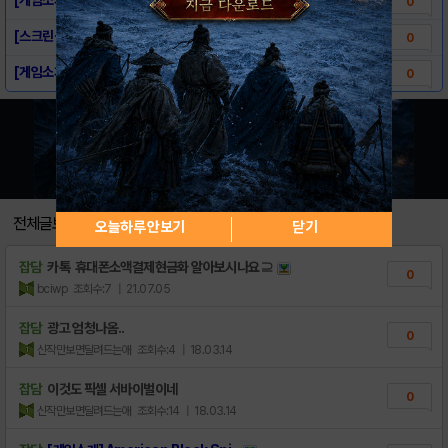
0
[스크린샷] American Block Sni..
0
[게임소개] American Block Sni..
0
전체글보기
오늘하루 안보기
닫기
잡담
카톡 휴대폰소액결제현금화 알아보시나요⊇
0
bciwp
조회수:7
| 21.07.05
잡담
광고 엄청나옴..
0
신작만보면달려드는애
조회수:4
| 18.03.14
잡담
이것도 픽셀 서바이벌이네
0
신작만보면달려드는애
조회수:14
| 18.03.14