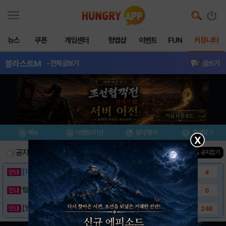
뉴스
쿠폰
게임센터
헝앱샵
이벤트
FUN
커뮤니티
블라스트M
- 전체글보기
글쓰기
메뉴
이벤트/미션
설치/평가
즐겨찾기
X
공지사항
진행중인 이벤트
0
건
▲ 공지접기
[이벤트] 웃음으로 매일매일 해피! 유머 게시..
4
밥알이의 헝앱통신 ⑲ “밥알이, 드디어 멀티를..
0
[안내] 헝그리앱 필수 상식! 밥알 획득 안내..
248