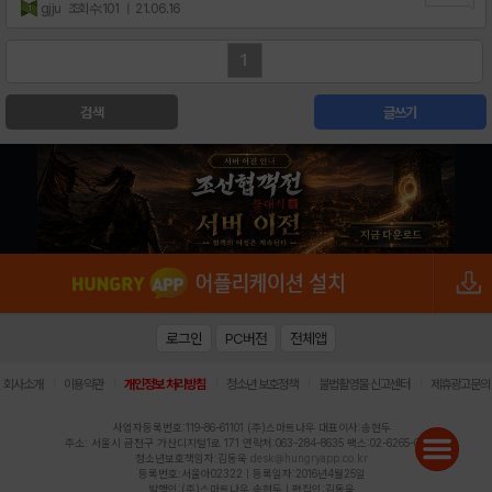
gjju
조회수:101
| 21.06.16
1
검색
글쓰기
로그인
PC버전
전체앱
|
|
|
|
|
회사소개
이용약관
개인정보 처리방침
청소년 보호정책
불법촬영물 신고센터
제휴광고문의
사업자등록번호:119-86-61101 (주)스마트나우 대표이사:송현두
주소: 서울시 금천구 가산디지털1로 171 연락처:063-284-8635 팩스:02-6265-0377
청소년보호책임자:김동욱
desk@hungryapp.co.kr
등록번호:서울아02322 | 등록일자:2016년4월25일
발행인:(주)스마트나우 송현두 | 편집인:김동욱