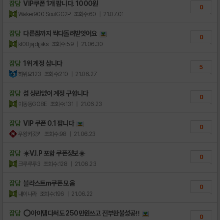
잡담
VIP쿠폰 1개 팝니다. 1000원
0
Waker900 SoulGG2P
조회수:60
| 21.07.01
잡담
다른겜까지 싹다돌려받앗어요
0
kl00jsjdjjsks
조회수:59
| 21.06.30
잡담
1위 계정 삽니다
5
하위요123
조회수:210
| 21.06.27
잡담
섭 상관없이 계정 구합니다
0
이동동GG8E
조회수:131
| 21.06.23
잡담
VIP 쿠폰 0.1 팝니다
0
우왕키갓키
조회수:98
| 21.06.23
잡담
☀️V.I.P 포함 쿠폰정보☀️
0
크루루루3
조회수:128
| 21.06.23
잡담
블라스트m쿠폰 모음
0
내이나라
조회수:196
| 21.06.22
잡담
⭕아이템다써도 250만원쓰고 전부환불성공‼️
0