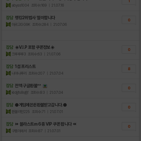
1
abyss1004
조회수:169
| 21.07.16
잡담
랭킹2위법사 떨이합니다
0
아르고GG9K
조회수:284
| 21.07.06
잡담
☀️V.I.P 포함 쿠폰정보☀️
0
크루루루3
조회수:63
| 21.07.06
잡담
1섭 프리스트
8
나야나루리
조회수:207
| 21.07.04
잡담
전액 구글환불^^
0
kldjjfs8sjfjf
조회수:83
| 21.07.04
잡담
●게임에쓴돈환불받고갑니다.●
0
환불리턴225
조회수:71
| 21.07.01
잡담
⏩ 블라스트m 6종 VIP 쿠폰 팝니다 ⏪
0
구름아래서
조회수:87
| 21.07.01