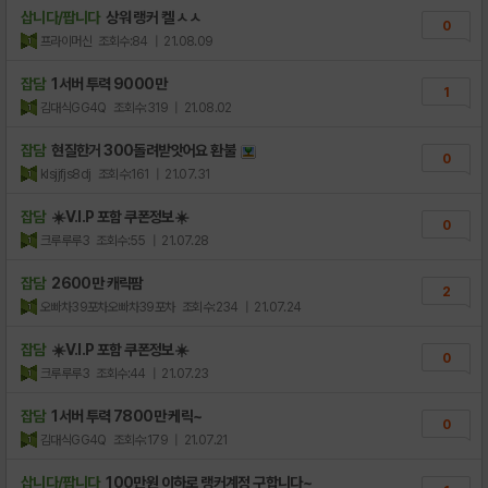
삽니다/팝니다
상워 랭커 켈 ㅅㅅ
0
프라이머신
조회수:84
| 21.08.09
잡담
1서버 투력 9000만
1
김대식GG4Q
조회수:319
| 21.08.02
잡담
현질한거 300돌려받앗어요 환불
0
klsjjfjs8dj
조회수:161
| 21.07.31
잡담
☀️V.I.P 포함 쿠폰정보☀️
0
크루루루3
조회수:55
| 21.07.28
잡담
2600만 캐릭팜
2
오빠차39포차오빠차39포차
조회수:234
| 21.07.24
잡담
☀️V.I.P 포함 쿠폰정보☀️
0
크루루루3
조회수:44
| 21.07.23
잡담
1서버 투력 7800만 케릭~
0
김대식GG4Q
조회수:179
| 21.07.21
삽니다/팝니다
100만원 이하로 랭커계정 구합니다~