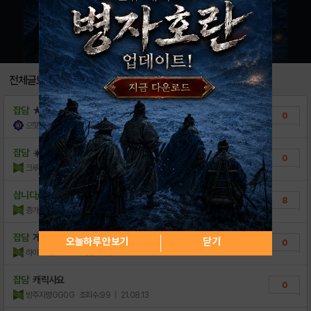
전체글보기
잡담
★ 블라스트m VIP쿠폰 팝니다 ★
0
으핫따
조회수:62
| 21.09.25
잡담
☀️V.I.P 포함 쿠폰정보☀️
0
크루루루3
조회수:49
| 21.09.16
삽니다/팝니다
1억1700만버서커팝니다.
8
종가시비1
조회수:358
| 21.08.26
잡담
게임
오늘하루 안보기
닫기
0
하이브리드GO
조회수:74
| 21.08.23
잡담
캐릭사요
0
방주지령GG0G
조회수:99
| 21.08.13