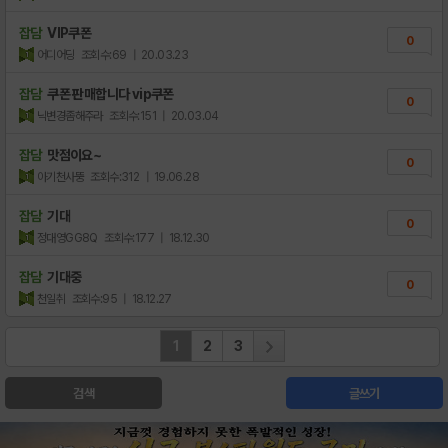
잡담
VIP쿠폰
0
어디어딩
조회수:69
| 20.03.23
잡담
쿠폰 판매합니다 vip쿠폰
0
닉변경좀해주라
조회수:151
| 20.03.04
잡담
맛점이요~
0
아기천사뚱
조회수:312
| 19.06.28
잡담
기대
0
정대영GG8Q
조회수:177
| 18.12.30
잡담
기대중
0
천일취
조회수:95
| 18.12.27
1
2
3
검색
글쓰기