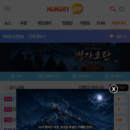
뉴스
쿠폰
게임센터
헝앱샵
이벤트
FUN
커뮤니티
바바리안M
- 전체글보기
글쓰기
메뉴
이벤트/미션
설치/평가
즐겨찾기
공지사항
진행중인 이벤트
0
건
▲ 공지접기
X
[이벤트] 웃음으로 매일매일 해피! 유머 게시..
4
밥알이의 헝앱통신 ⑲ “밥알이, 드디어 멀티를..
0
[안내] 헝그리앱 필수 상식! 밥알 획득 안내..
248
[다운로드 링크] 바바리안M