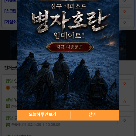
0
[스크린샷] 바바리안M
0
[게임소개] 바바리안M
0
전체글보기
잡담
안녕하세요~~~~~~
0
구름사
조회수:23
| 22.06.16
잡담
입생로랑 아마도꿀팁이실거에요ᑜ
0
pyjkx
조회수:23
| 21.11.15
오늘하루 안보기
닫기
잡담
곧있으면 퇴근시간
0
꿈돌이시계
조회수:39
| 20.08.05