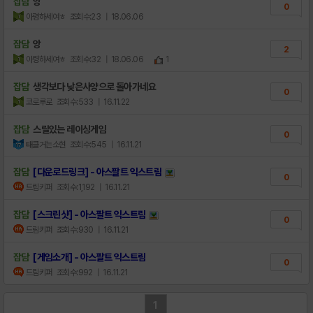
잡담
앙
0
아령하세여ㅎ
조회수:23
| 18.06.06
잡담
앙
2
아령하세여ㅎ
조회수:32
| 18.06.06
1
잡담
생각보다 낮은사양으로 돌아가네요
0
코로루로
조회수:533
| 16.11.22
잡담
스릴있는 레이싱게임
0
태클거는소현
조회수:545
| 16.11.21
잡담
[다운로드링크] - 아스팔트 익스트림
0
드림키퍼
조회수:1,192
| 16.11.21
잡담
[스크린샷] - 아스팔트 익스트림
0
드림키퍼
조회수:930
| 16.11.21
잡담
[게임소개] - 아스팔트 익스트림
0
드림키퍼
조회수:992
| 16.11.21
1