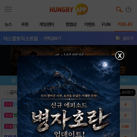
뉴스
쿠폰
게임센터
헝앱샵
이벤트
FUN
커뮤니티
아스팔트익스트림
- 전체글보기
글쓰기
X
메뉴
이벤트/미션
설치/평가
즐겨찾기
공지사항
진행중인 이벤트
0
건
▲ 공지접기
[이벤트] 웃음으로 매일매일 해피! 유머 게시..
4
밥알이의 헝앱통신 ⑲ “밥알이, 드디어 멀티를..
0
[안내] 헝그리앱 필수 상식! 밥알 획득 안내..
248
[다운로드링크] - 아스팔트 익스트림