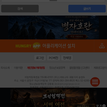
검색
글쓰기
로그인
PC버전
전체앱
|
|
|
|
|
회사소개
이용약관
개인정보 처리방침
청소년 보호정책
불법촬영물 신고센터
제휴광고문의
사업자등록번호:119-86-61101 (주)스마트나우 대표이사:송현두
주소: 서울시 금천구 가산디지털1로 171 연락처:063-284-8635 팩스:02-6265-0377
청소년보호책임자:김동욱
desk@hungryapp.co.kr
등록번호:서울아02322 | 등록일자:2016년4월25일
발행인:(주)스마트나우 송현두 | 편집인:김동욱
헝그리앱의 콘텐츠 및 기사는 저작권법의 보호를 받으므로, 무단 전재, 복사, 배포 등을 금합니다.
Copyright (c) HungryApp All Rights Reserved.