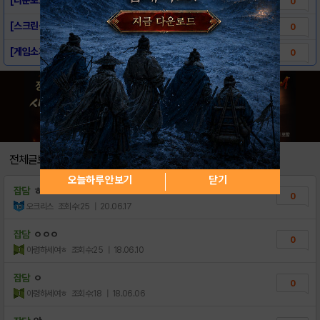
0
[스크린샷] - 아스팔트 익스트림
0
[게임소개] - 아스팔트 익스트림
0
전체글보기
오늘하루 안보기
닫기
잡담
ㅎㅇ
0
오크리스
조회수:25
| 20.06.17
잡담
ㅇㅇㅇ
0
아령하세여ㅎ
조회수:25
| 18.06.10
잡담
ㅇ
0
아령하세여ㅎ
조회수:18
| 18.06.06