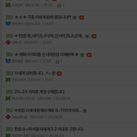
리세업자
조회수:116
| 15:39
3
잡담
★☆★ 각종 리세계 판매 중입니다!!!
명뱌쿠야
조회수:104
| 13:57
잡담
⏩한섭) 왕,사키코,수구마,신시아,ELA,은재..
세에나2
조회수:70
| 13:48
잡담
★ 페페 이격라플 신시아한섭 리세판매 ★
명방꽃길
조회수:51
| 12:56
1
잡담
리세계 급처합니다. ㅈㄴ쌈
명일리세계
조회수:91
| 11:07
잡담
20-24 사이로 계정 구매합니다
세나리버스GG4E
조회수:46
| 26.08.04
잡담
✡️한섭 리세계 판매✡️재화 8~11만개 보유..
ReseShop
조회수:141
| 26.08.04
잡담
한섭 슈+위셔델 리세계 3.2 이내로 구합니다..
게임하는솜솜
조회수:48
| 26.08.03