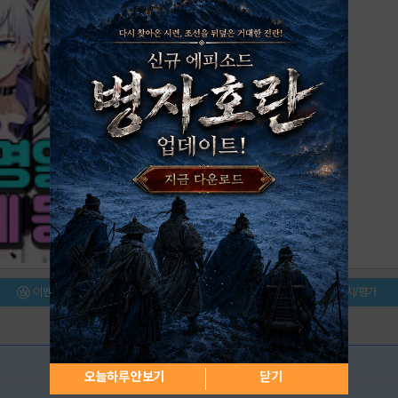
이벤트/미션
설치/평가
오늘하루 안보기
닫기