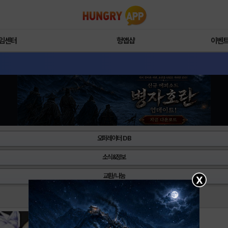
임센터
헝앱샵
이벤
오퍼레이터 DB
소식&정보
교환/나눔
X