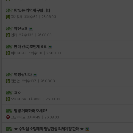
잡담
왕 있는 찍먹계 구합니다
고기찾채
조회수:62
| 26.08.03
잡담
약진 5ㅍ
엔커
조회수:132
| 26.08.03
잡담
판매 완료)초반계 8ㅍ
이차GG9U
조회수:131
| 26.08.03
잡담
명방 팝니다
절온안
조회수:197
| 26.08.03
잡담
ㅍㅇ
오리GG6A
조회수:63
| 26.08.03
잡담
명방 거래하러 오세요!
그냥이대로
조회수:49
| 26.08.03
잡담
★ 수작업 소량제작 명방한섭 리세계정 판매 ★