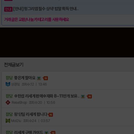
[안내] 헝그리앱 필수 상식! 밥알 획득 안내..
거래글은 교환/나눔 카테고리를 사용하세요
전체글보기
잡담
좋은계 팔아요
상경잌
조회수:12
| 13:46
잡담
✡️한섭 리세계 판매✡️재화 8~11만개 보유..
ReseShop
조회수:20
| 10:56
잡담
왕 단일 리세계 팝니다
Mol2lu
조회수:24
| 03:57
잡담
리세계 구매 가이드