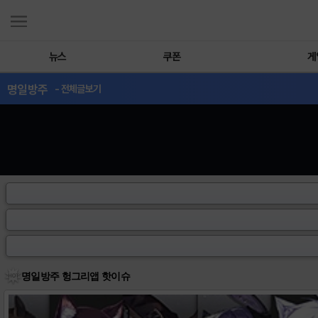
뉴스
쿠폰
게
명일방주
- 전체글보기
명일방주 헝그리앱 핫이슈