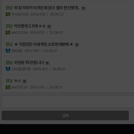
잡담
위 왕 하루카 이격은재 성녀 엘라 첸 진행계..
이지완GG2R
조회수:138
| 26.08.02
잡담
약진행계 2.5에 ㅍㅍ
ark001234
조회수:252
| 26.08.01
잡담
★ 직접만든 리세계정 소량 판매판매 ★
명방꽃길
조회수:109
| 26.08.01
잡담
미연동 15만 팝니다
스타레일좋아함
조회수:163
| 26.08.01
잡담
ㅍㅇ
ark001234
조회수:109
| 26.08.01
검색