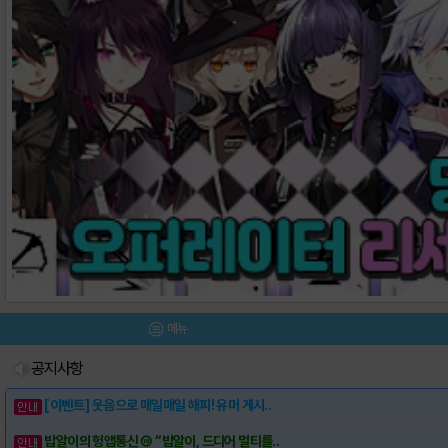
메뉴
공지사항
[이벤트] 웃음으로 매일매일 해피! 유머 게시..
밥알이의 헝앱통신 ⑲ “밥알이, 드디어 멀티를..