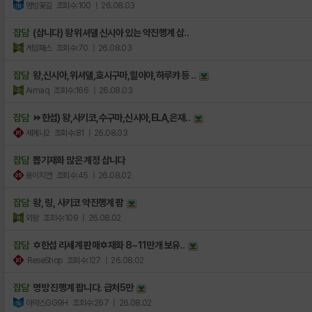
명방꽃길
조회수:100
| 26.08.03
잡담
(삽니다) 왕 위셔델 신시아 있는 약진행계 삽..
게임패스
조회수:70
| 26.08.03
잡담
왕,신시아,위셔델,호시구마,힐이야,하루캬 등 ..
Aimaq
조회수:166
| 26.08.03
잡담
⏩한섭) 왕,사키코,수구마,신시아,ELA,은재..
세에나2
조회수:81
| 26.08.03
잡담
뽑기재화 많은 계정 삽니다
용이지연
조회수:45
| 26.08.02
잡담
왕, 링, 사키코 약진행계 팜
외왕
조회수:109
| 26.08.02
잡담
✡️한섭 리세계 판매✡️재화 8~11만개 보유..
ReseShop
조회수:127
| 26.08.02
잡담
명방 진행계 팝니다. 급처5만
아약스GG9H
조회수:267
| 26.08.02