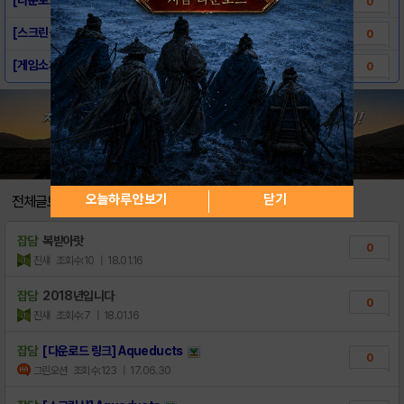
0
[스크린샷] Aqueducts
0
[게임소개] Aqueducts
0
오늘하루 안보기
닫기
전체글보기
잡담
복받아랏
0
진섀
조회수:10
| 18.01.16
잡담
2018년입니다
0
진섀
조회수:7
| 18.01.16
잡담
[다운로드 링크] Aqueducts
0
그린오션
조회수:123
| 17.06.30