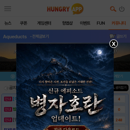
뉴스
쿠폰
게임센터
헝앱샵
이벤트
FUN
커뮤니티
Aqueducts
- 전체글보기
글쓰기
X
메뉴
이벤트/미션
설치/평가
즐겨찾기
공지사항
진행중인 이벤트
0
건
▲ 공지접기
[이벤트] 웃음으로 매일매일 해피! 유머 게시..
4
밥알이의 헝앱통신 ⑲ “밥알이, 드디어 멀티를..
0
[안내] 헝그리앱 필수 상식! 밥알 획득 안내..
248
[다운로드 링크] Aqueducts