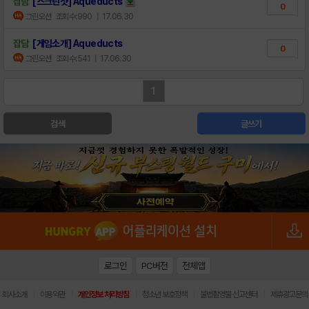
잡담
[스크린샷] Aqueducts
0
그린오션
조회수:990
| 17.06.30
잡담
[게임소개] Aqueducts
0
그린오션
조회수:541
| 17.06.30
1
검색
글쓰기
로그인
PC버전
전체앱
|
|
|
|
|
회사소개
이용약관
개인정보 처리방침
청소년 보호정책
불법촬영물 신고센터
제휴광고문의