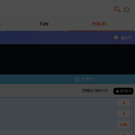
트
FUN
커뮤니티
글쓰기
즐겨찾기
진행중인 이벤트
0
건
▲ 공지접기
4
0
248