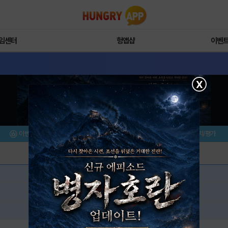
임센터
헝앱샵
이벤
X
이벤트/미션
설치/평가