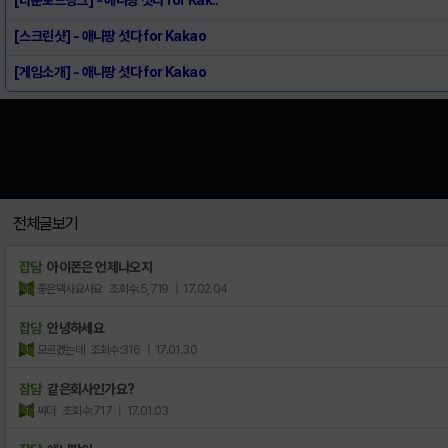
[스크린샷] - 애니팡 섯다 for Kakao
[게임소개] - 애니팡 섯다 for Kakao
전체글보기
잡담
아이폰은 언제나오지
좋은덱사요사요
조회수:5,719
| 17.02.04
잡담
안녕하세요
모르겠는데
조회수:316
| 17.01.30
잡담
같은회사인가요?
쌰더
조회수:717
| 17.01.03