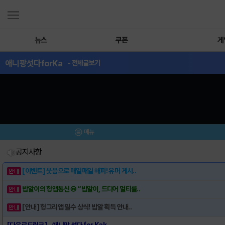
뉴스
쿠폰
게
애니팡섯다forKa
- 전체글보기
메뉴
공지사항
[이벤트] 웃음으로 매일매일 해피! 유머 게시..
밥알이의 헝앱통신 ⑲ “밥알이, 드디어 멀티를..
[안내] 헝그리앱 필수 상식! 밥알 획득 안내..
[다운로드링크] - 애니팡 섯다 for Kak..