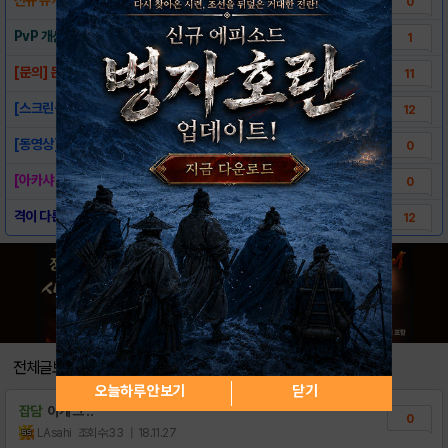
0
PvP 개선 및 업데이트관련 공지
1
[문의] 문의사항은 여기서 확인해주시길 바랍니..
11
[스크린샷]-아카샤
12
[동영상]-아카샤
0
[아카샤 캐릭터/스킬 소개 모음]
0
격이 다른 MORPG 아카샤! T스토어 출시 ..
12
전체글보기
오늘하루 안보기
닫기
잡담
이게 그 ..
0
LAsahi
조회수:33
| 18.11.27