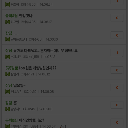
1
꼼즈야
조회수:956
| 14.06.24
공략&팁
안망햇나
0
카모밀
조회수:485
| 14.06.17
잡담
.....
0
날뛰는햄스터
조회수:66
| 14.06.16
잡담
유저도 다 떠났고.. 혼자하는데 너무 힘드네요
1
스피시즈
조회수:1,158
| 14.06.13
(구)질문
ios 섭은 게임빌섭인지??
0
잘찔러
조회수:171
| 14.06.12
잡담
일요일~
0
봄LUV진
조회수:62
| 14.06.08
잡담
흠..
0
뿅망치s
조회수:45
| 14.06.08
공략&팁
아직안망했나요?
0
은빛청년
조회수:554
| 14.06.07
1