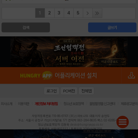
1
2
3
4
5
검색
글쓰기
로그인
PC버전
전체앱
|
|
|
|
|
회사소개
이용약관
개인정보 처리방침
청소년 보호정책
불법촬영물 신고센터
제휴광고문의
사업자등록번호:119-86-61101 (주)스마트나우 대표이사:송현두
주소: 서울시 금천구 가산디지털1로 171 연락처:063-284-8635 팩스:02-6265-0377
청소년보호책임자:김동욱
desk@hungryapp.co.kr
등록번호:서울아02322 | 등록일자:2016년4월25일
발행인:(주)스마트나우 송현두 | 편집인:김동욱