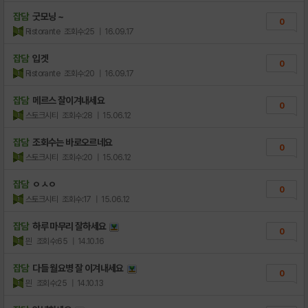
잡담
굿모닝 ~
0
Ristorante
조회수:25
| 16.09.17
잡담
입겟
0
Ristorante
조회수:20
| 16.09.17
잡담
메르스 잘이겨내세요
0
스토크시티
조회수:28
| 15.06.12
잡담
조회수는 바로오르네요
0
스토크시티
조회수:20
| 15.06.12
잡담
ㅇㅅㅇ
0
스토크시티
조회수:17
| 15.06.12
잡담
하루 마무리 잘하세요
0
믠
조회수:65
| 14.10.16
잡담
다들 월요병 잘 이겨내세요
0
믠
조회수:25
| 14.10.13