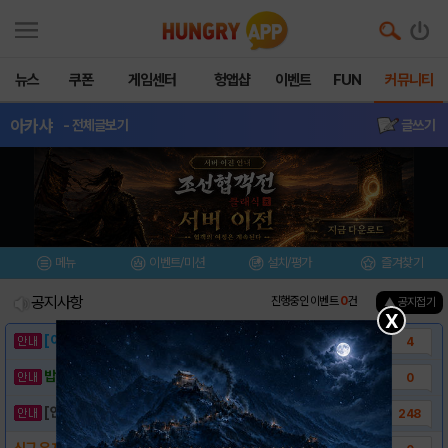
뉴스
쿠폰
게임센터
헝앱샵
이벤트
FUN
커뮤니티
아카샤
- 전체글보기
글쓰기
메뉴
이벤트/미션
설치/평가
즐겨찾기
공지사항
진행중인 이벤트
0
건
▲ 공지접기
X
[이벤트] 웃음으로 매일매일 해피! 유머 게시..
4
밥알이의 헝앱통신 ⑲ “밥알이, 드디어 멀티를..
0
[안내] 헝그리앱 필수 상식! 밥알 획득 안내..
248
신규 유저를 위해 아카샤가 준비한 특별 이벤트..