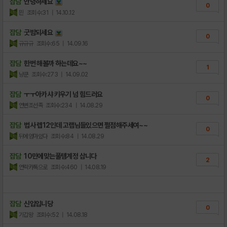
잡담
안녕하세요
0
믠
조회수:31
| 14.10.12
잡담
굿밤되세요
0
규규규
조회수:65
| 14.09.16
잡담
한번 해볼까 하는데요~~
1
냥쿤
조회수:273
| 14.09.02
잡담
ㅜㅜ아카샤 키우기 넘 힘드러요
0
연변조선족
조회수:234
| 14.08.29
잡담
법사 렙12인데 고랩님들있으면 쩔점해주세여~~
0
뒤에엄마있다
조회수:84
| 14.08.29
잡담
10만에맞는풀템계정 삽니다
2
연락카톡으로
조회수:460
| 14.08.19
잡담
신입입니당
0
기갑왕
조회수:52
| 14.08.18