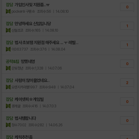
잡담
가입인사및 지원좀..ㅠ
0
pocker☆구름☆
조회수:56
| 14.08.10
잡담
안녕하세요 신입입니당
1
산월초코
조회수:165
| 14.08.10
잡담
법사 초보탬 지원점 해주세요 ... ㅜ 레벨 ..
1
아363737
조회수:376
| 14.08.04
공략&팁
망했네영
0
은빛청년
조회수:1,328
| 14.07.06
잡담
사람이 많이줄었네요..
2
오렌지캬라멜1997
조회수:948
| 14.07.04
잡담
케이넷피☆게임빌
0
콩개굴
조회수:416
| 14.07.03
잡담
법사템팝니다
0
정수7002
조회수:282
| 14.06.26
잡담
케릭추천좀