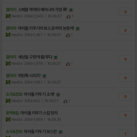
갤러리
스페셜 캐릭터 에이나의 각성 룩!
0
NeoGo
조회수:2,945
| 16.09.07
1
갤러리
아이돌 키우기의 보스 공허의 눈동자!
0
NeoGo
조회수:1,467
| 16.09.07
1
갤러리
세상을 구한 아름/루다
0
NeoGo
조회수:1,478
| 16.09.07
1
갤러리
마린룩 시리즈!
0
NeoGo
조회수:1,883
| 16.09.07
소식&정보
아이돌 키우기 소개!
0
NeoGo
조회수:642
| 16.09.07
1
공략&팁
아이돌 키우기 스킬 정리
0
NeoGo
조회수:1,969
| 16.08.30
소식&정보
아이돌 키우기 보스전
1