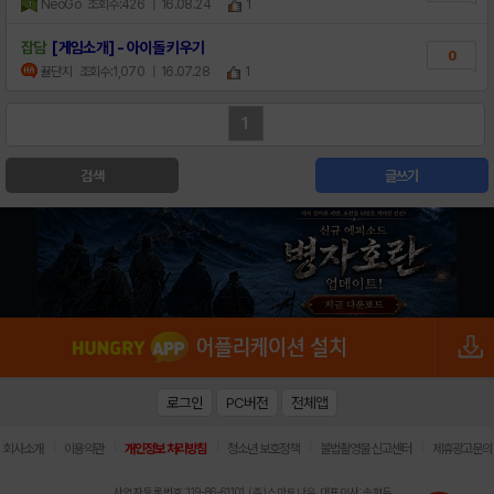
NeoGo
조회수:426
| 16.08.24
1
잡담
[게임소개] - 아이돌 키우기
0
뀰단지
조회수:1,070
| 16.07.28
1
1
검색
글쓰기
로그인
PC버전
전체앱
|
|
|
|
|
회사소개
이용약관
개인정보 처리방침
청소년 보호정책
불법촬영물 신고센터
제휴광고문의
사업자등록번호:119-86-61101 (주)스마트나우 대표이사:송현두