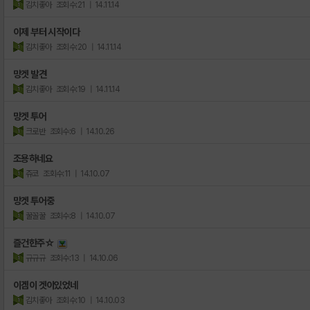
김치좋아
조회수:21
| 14.11.14
이제 부터 시작이다
김치좋아
조회수:20
| 14.11.14
망겟 발견
김치좋아
조회수:19
| 14.11.14
망겟 투어
크로반
조회수:6
| 14.10.26
조용하네요
쥬코
조회수:11
| 14.10.07
망겟 투어중
꿀꼴꿀
조회수:8
| 14.10.07
즐건한주☆
규규규
조회수:13
| 14.10.06
이겜이 겟이있었네
김치좋아
조회수:10
| 14.10.03