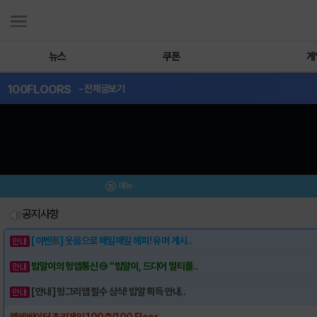
뉴스
쿠폰
게
100FLOORS
- 전체글보기
메뉴
공지사항
[이벤트] 웃음으로 매일매일 해피! 유머 게시..
밥알이의 헝앱통신 ⑲ “밥알이, 드디어 멀티를..
[안내] 헝그리앱 필수 상식! 밥알 획득 안내..
엘레베이터 추리게임 100층(100 Floor..