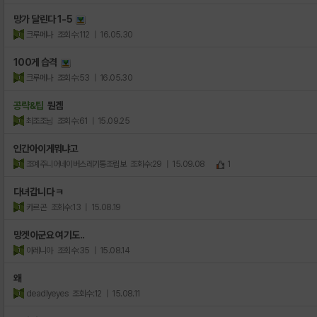
망가 달린다 1-5
크루메나
조회수:112
| 16.05.30
100게 습격
크루메나
조회수:53
| 16.05.30
공략&팁
뭔겜
최조조님
조회수:61
| 15.09.25
인간아이게뭐냐고
조예주니어네이버스레기통조림보
조회수:29
| 15.09.08
1
다녀갑니다 ㅋ
카르곤
조회수:13
| 15.08.19
망겟이군요 여기도..
아레니아
조회수:35
| 15.08.14
왜
deadlyeyes
조회수:12
| 15.08.11