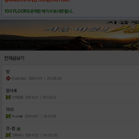
100 FLOORS 공략은 여기서 보시면 됩니..
전체글보기
망
ElvaEden
조회수:45
| 20.08.06
잘사세
덕계정동
조회수:21
| 18.09.22
100
Rose❤️
조회수:87
| 18.03.19
갓-겜
크루메나
조회수:22
| 16.05.30