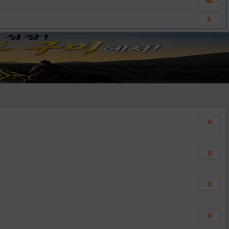
80
5
0
0
0
0