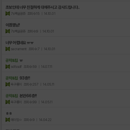
초보인데 너무 친절하게 대해주시고 감사드립니다..
7s백살공쥬
조회수:15
| 14.10.01
이겜잼남!
7s백살공쥬
조회수:9
| 14.10.01
너무 어렵네요 ㅠㅠ
sacrament
조회수:7
| 14.10.01
공략&팁
ㅠ
sdfssdf
조회수:59
| 14.07.11
공략&팁
93층!!
옥구룡이
조회수:257
| 14.05.11
공략&팁
본관66층!!
옥구룡이
조회수:99
| 14.05.11
ㅎㅎ
에이밍ㅇ
조회수:9
| 14.04.22