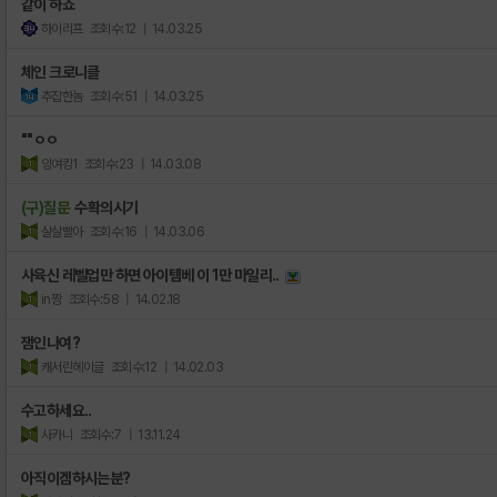
같이 하죠
하이리프
조회수:12
| 14.03.25
체인 크로니클
추잡한놈
조회수:51
| 14.03.25
""ㅇㅇ
잉여킹1
조회수:23
| 14.03.08
(구)질문
수확의시기
살살빨아
조회수:16
| 14.03.06
사육신 레벨업만 하면 아이템베 이 1만 마일리..
in짱
조회수:58
| 14.02.18
잼인나여?
캐서린헤이글
조회수:12
| 14.02.03
수고하세요..
사카니
조회수:7
| 13.11.24
아직이겜하시는분?