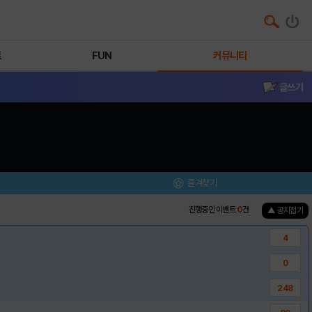
트
FUN
커뮤니티
글쓰기
즐겨찾기
진행중인 이벤트
0
건
▲ 공지접기
4
0
248