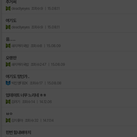
주거써
deadlyeyes
조회수:9
| 15.08.11
여기도
deadlyeyes
조회수:9
| 15.08.11
음......
쇄지머리국밥
조회수:8
| 15.08.09
오랜만
쇄지머리국밥
조회수:247
| 15.08.09
여기도 망인가..
박진영FB2K
조회수:17
| 15.08.08
업데이트 너무 느리네 ㅎㅎ
김러기
조회수:14
| 14.12.06
ㅂㅇ
김치좋아
조회수:32
| 14.11.14
한번 힘내봐야지