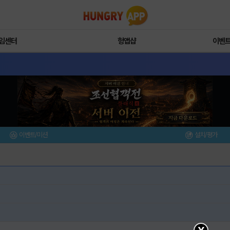
임센터
헝앱샵
이벤
이벤트/미션
설치/평가