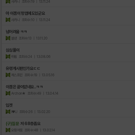
사카니
조회수:19
| 13.11.24
아 이겜이 헝앱에도있군요
사카니
조회수:10
| 13.11.24
넘어려움 ㅋㅋ
블낸
조회수:13
| 13.11.20
심심풀이
뤼륌
조회수:24
| 13.08.06
유령게시판인가요ㄷㄷ
제스프린
조회수:19
| 13.05.16
이겜은 끝이없네요..ㅋㅋ
Archon★
조회수:49
| 13.04.14
입겟
l♥U
조회수:26
| 13.02.20
(구)질문
저 68층좀요
오쥥어포
조회수:48
| 13.02.14