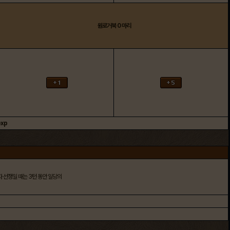
원로거북
0
마리
xp
자 선쟁일 때는 3턴 동안 일당의