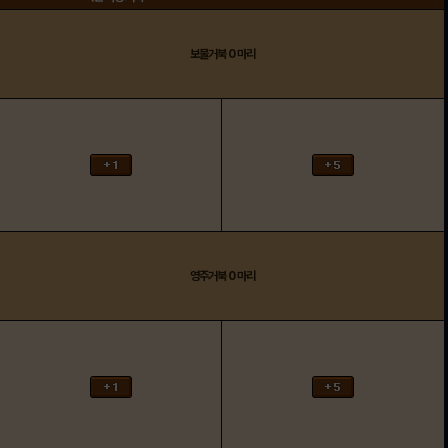
보물거북
0
마리
영주거북
0
마리