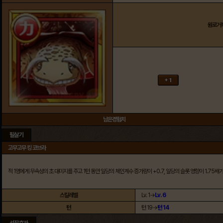
원로거
남은경험치
필살기
고무고무 킹 코브라
적 1명에게 무속성의 초 대미지를 주고 1턴 동안 일당의 체인계수 증가량이 +0.7, 일당의 슬롯 영향이 1.75배
스킬레벨
Lv. 1→
Lv. 6
턴
턴 19→
턴 14
선장효과