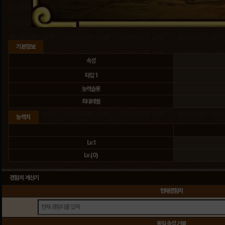
기본정보
속성
타입 1
능력슬롯
최대레벨
능력치
Lv.1
Lv.(
0
)
경험치 계산기
현재경험치
동일 속성 거북