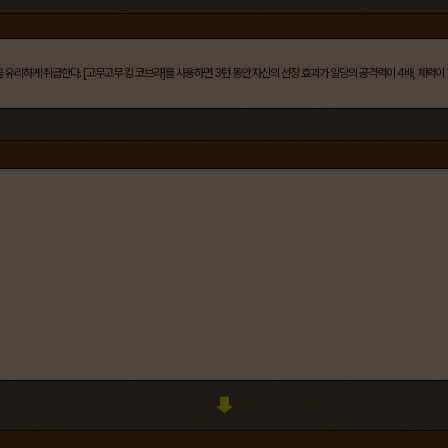
롯을 유리하게 취급한다. [고무고무 킹 코브라]를 사용하면 3턴 동안 자신의 선장 효과가 일당의 공격력이 4배, 체력이 1