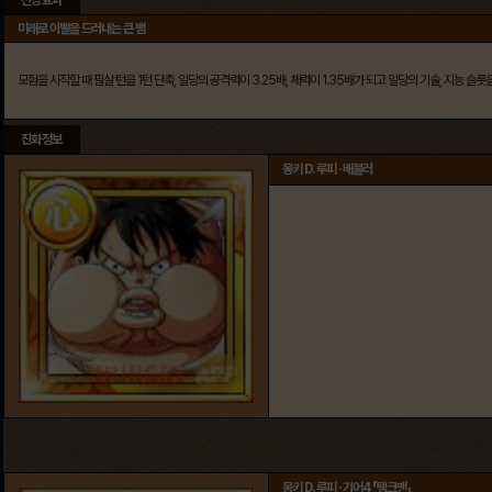
미래로 이빨을 드러내는 큰 뱀
모험을 시작할 때 필살 턴을 1턴 단축, 일당의 공격력이 3.25배, 체력이 1.35배가 되고 일당의 기술, 지능 슬
진화정보
몽키 D. 루피 · 배불러
몽키 D. 루피 · 기어4 「탱크맨」