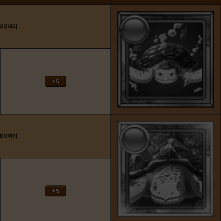
북
0
마리
북
0
마리