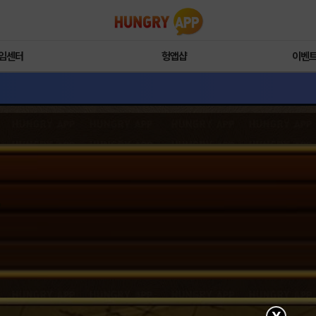
임센터
헝앱샵
이벤