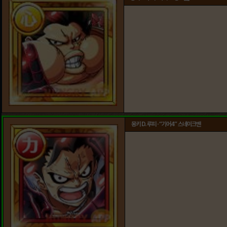
몽키 D. 루피 · “기어4” 스네이크맨