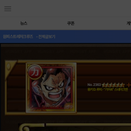
뉴스
쿠폰
게
원피스트레저크루즈
- 전체글보기
No. 2363
몽키 D. 루피 · “기어4” 스네이크맨