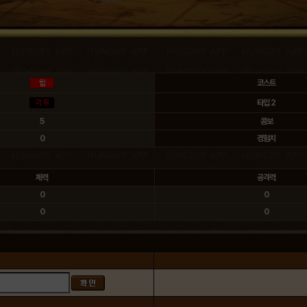
코스트
타입 2
5
콤보
0
경험치
체력
공격력
0
0
0
0