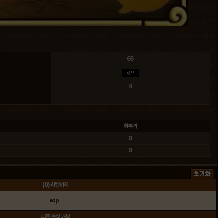
65
4
회복력
0
0
(
0
) 레벨까지
exp
다른 속성 거북