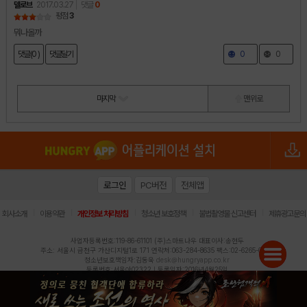
델로브
2017.03.27
댓글
0
평점
3
뭐나올까
댓글(0 )
댓글달기
0
0
마지막
맨 위로
로그인
PC버전
전체앱
|
|
|
|
|
회사소개
이용약관
개인정보 처리방침
청소년 보호정책
불법촬영물 신고센터
제휴광고문의
사업자등록번호:119-86-61101 (주)스마트나우 대표이사:송현두
주소: 서울시 금천구 가산디지털1로 171 연락처:063-284-8635 팩스:02-6265-0377
청소년보호책임자:김동욱
desk@hungryapp.co.kr
등록번호:서울아02322 | 등록일자:2016년4월25일
발행인:(주)스마트나우 송현두 | 편집인:김동욱
헝그리앱의 콘텐츠 및 기사는 저작권법의 보호를 받으므로, 무단 전재, 복사, 배포 등을 금합니다.