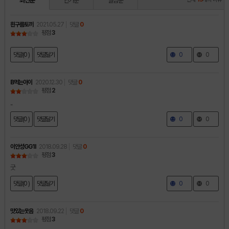
최신순
인기순
별점순
흰구름토끼
2021.05.27
댓글
0
평점
3
댓글(0 )
댓글달기
0
0
B먹는아이
2020.12.30
댓글
0
평점
2
..
댓글(0 )
댓글달기
0
0
이안성GG1I
2018.09.28
댓글
0
평점
3
굿
댓글(0 )
댓글달기
0
0
맛있는웃음
2018.09.22
댓글
0
평점
3