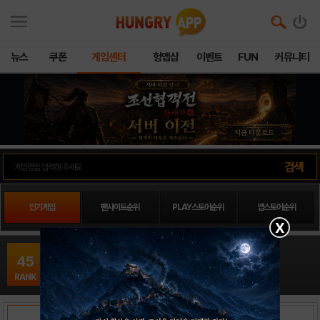
뉴스
쿠폰
게임센터
헝앱샵
이벤트
FUN
커뮤니티
인기게임
팬사이트순위
PLAY스토어순위
앱스토어순위
X
버닝: 매지컬소드16
45
MMORPG / 이유게임
RANK
출시일: 2018-08-20