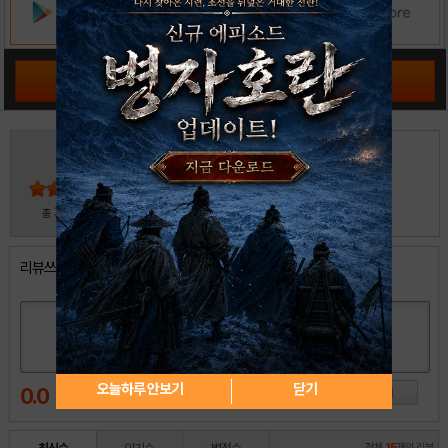
공략 커뮤니티 바로가기
3
5
4
3
2
30
총
명 참여
1
리뷰쓰기
오늘하루 안보기
닫기
0.0
전체
15
개의 리뷰