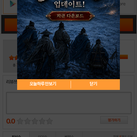
공략 커뮤니티 바로가기
3
5
4
3
2
30
총
명 참여
1
리뷰쓰기
오늘하루 안보기
닫기
0.0
전체
5
개의 리뷰