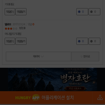
기대대요
댓글(0 )
댓글달기
0
0
델로브
2017.03.24
댓글
0
평점
3
머나올지기대됨
댓글(0 )
댓글달기
0
0
마지막
맨 위로