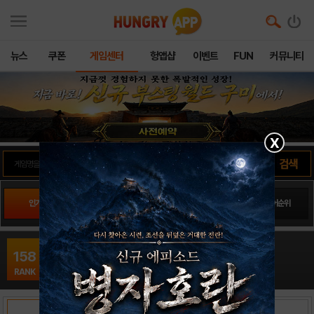
뉴스
쿠폰
게임센터
헝앱샵
이벤트
FUN
커뮤니티
X
인기게임
팬사이트순위
PLAY스토어순위
앱스토어순위
톤톤용병단: 디에고의분노16
158
퍼즐 / 라인콩코리아
RANK
출시일: 2018-07-31