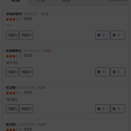
최신순
인기순
별점순
우리냥이토끼
2021.10.12
댓글
0
평점
3
ㄱㄱ
댓글(0 )
댓글달기
0
0
두산베에어스
2017.03.24
댓글
0
평점
3
보고가요
댓글(0 )
댓글달기
0
0
탄그레브
2017.03.24
댓글
0
평점
3
재밋을듯
댓글(0 )
댓글달기
0
0
판그라스
2017.03.24
댓글
0
평점
3