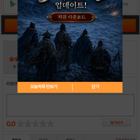
공략 커뮤니티 바로가기
3
5
4
3
2
30
총
명 참여
1
리뷰쓰기
오늘하루 안보기
닫기
0.0
전체
6
개의 리뷰