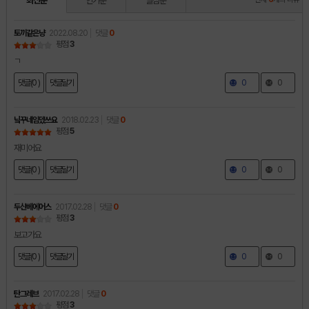
최신순
인기순
별점순
토끼같은냥
2022.08.20
댓글
0
평점
3
ㄱ
댓글(0 )
댓글달기
0
0
닠꾸네임뎄쓰요
2018.02.23
댓글
0
평점
5
재미어요
댓글(0 )
댓글달기
0
0
두산베에어스
2017.02.28
댓글
0
평점
3
보고가요
댓글(0 )
댓글달기
0
0
탄그레브
2017.02.28
댓글
0
평점
3