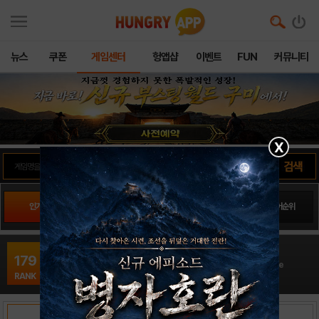
뉴스
쿠폰
게임센터
헝앱샵
이벤트
FUN
커뮤니티
X
인기게임
팬사이트순위
PLAY스토어순위
앱스토어순위
워터 파크 크래프트16
179
캐쥬얼 / Fat Lion Games: Crafting & Building Adventure
RANK
출시일: 2018-01-23