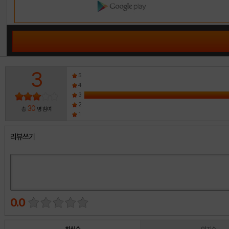
3
5
4
3
2
30
총
명 참여
1
리뷰쓰기
0.0