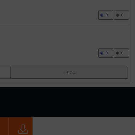
0
0
0
0
맨 위로