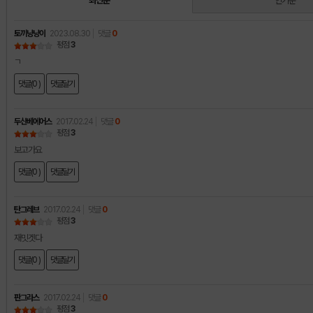
최신순
인기순
토끼냥냥이
2023.08.30
댓글
0
평점
3
ㄱ
댓글(0 )
댓글달기
두산베에어스
2017.02.24
댓글
0
평점
3
보고가요
댓글(0 )
댓글달기
탄그레브
2017.02.24
댓글
0
평점
3
재밋겟다
댓글(0 )
댓글달기
판그라스
2017.02.24
댓글
0
평점
3