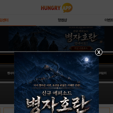
임센터
헝앱샵
이벤
X
팬사이트순위
PLAY스토어순위