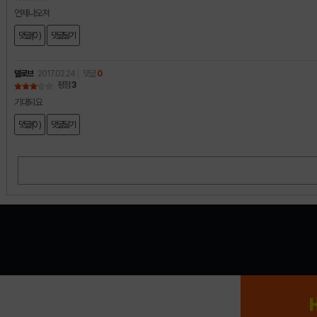
언제나오져
댓글(0 )
댓글달기
델로브
2017.02.24
댓글
0
평점
3
기대되요
댓글(0 )
댓글달기