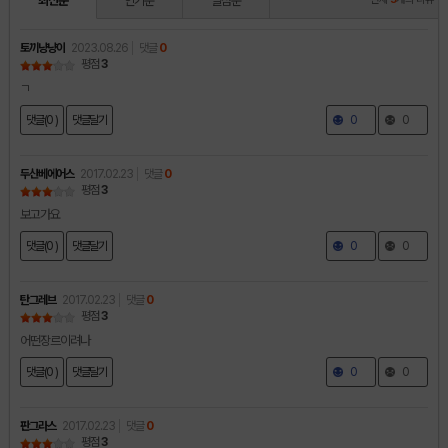
최신순
인기순
별점순
토끼냥냥이
2023.08.26
댓글
0
평점
3
ㄱ
댓글(0 )
댓글달기
0
0
두산베에어스
2017.02.23
댓글
0
평점
3
보고가요
댓글(0 )
댓글달기
0
0
탄그레브
2017.02.23
댓글
0
평점
3
어떤장르이려나
댓글(0 )
댓글달기
0
0
판그라스
2017.02.23
댓글
0
평점
3