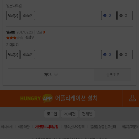
얼른나오길
댓글(0 )
댓글달기
0
0
델로브
2017.02.23
댓글
0
평점
3
기대되요
댓글(0 )
댓글달기
0
0
마지막
맨 위로
로그인
PC버전
전체앱
|
|
|
|
|
회사소개
이용약관
개인정보 처리방침
청소년 보호정책
불법촬영물 신고센터
제휴광고문의
사업자등록번호:119-86-61101 (주)스마트나우 대표이사:송현두