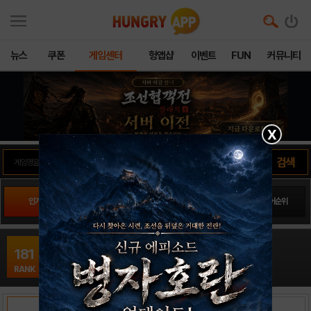
뉴스
쿠폰
게임센터
헝앱샵
이벤트
FUN
커뮤니티
X
인기게임
팬사이트순위
PLAY스토어순위
앱스토어순위
Dumb Ways To Die 3 : World Tour16
181
아케이드 / Metro Trains
RANK
출시일: 0000-00-00