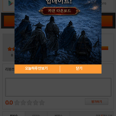
공략 커뮤니티 바로가기
3
5
4
3
2
30
총
명 참여
1
오늘하루 안보기
닫기
리뷰쓰기
0.0
전체
5
개의 리뷰