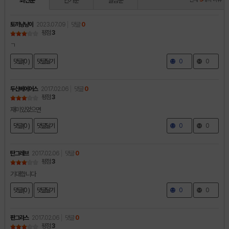
최신순
인기순
별점순
토끼냥냥이
2023.07.09
댓글
0
평점
3
ㄱ
댓글(0 )
댓글달기
0
0
두산베에어스
2017.02.06
댓글
0
평점
3
재미있었으면
댓글(0 )
댓글달기
0
0
탄그레브
2017.02.06
댓글
0
평점
3
기대합니다
댓글(0 )
댓글달기
0
0
판그라스
2017.02.06
댓글
0
평점
3