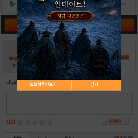
공략 커뮤니티 바로가기
3
5
4
3
2
30
총
명 참여
1
리뷰쓰기
오늘하루 안보기
닫기
0.0
전체
5
개의 리뷰