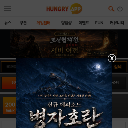
뉴스
쿠폰
게임센터
헝앱샵
이벤트
FUN
커뮤니티
X
인기게임
팬사이트순위
PLAY스토어순위
앱스토어순위
엄마 몰래 라면 끓여먹기316
200
캐쥬얼 / N_Think
RANK
출시일: 2017-09-20