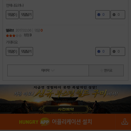
언제나오려나
댓글(0 )
댓글달기
0
0
델로브
2017.02.06
댓글
0
평점
3
기대되요
댓글(0 )
댓글달기
0
0
마지막
맨 위로