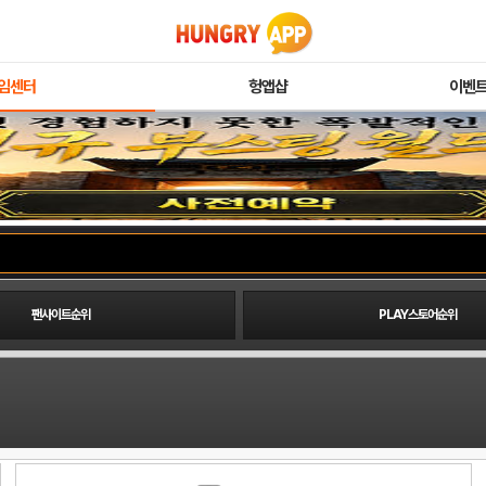
임센터
헝앱샵
이벤
팬사이트순위
PLAY스토어순위