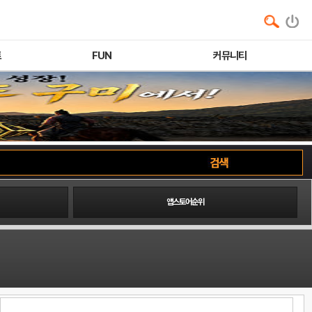
트
FUN
커뮤니티
앱스토어순위