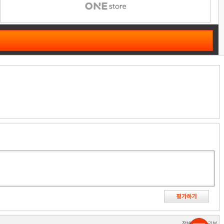
전체
10
개의 리뷰