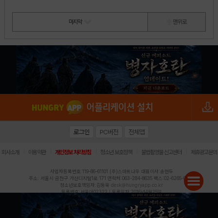
마지막
맨 위로
로그인
PC버전
전체앱
|
|
|
|
|
회사소개
이용약관
개인정보 처리방침
청소년 보호정책
불법촬영물 신고센터
제휴광고문의
사업자등록번호:119-86-61101 (주)스마트나우 대표이사:송현두
주소: 서울시 금천구 가산디지털1로 171 연락처:063-284-8635 팩스:02-6265-0377
청소년보호책임자:김동욱
desk@hungryapp.co.kr
등록번호:서울아02322 | 등록일자:2016년4월25일
발행인:(주)스마트나우 송현두 | 편집인:김동욱
헝그리앱의 콘텐츠 및 기사는 저작권법의 보호를 받으므로, 무단 전재, 복사, 배포 등을 금합니다.