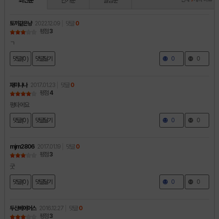
최신순
인기순
별점순
토끼같은냥
2022.12.09
댓글
0
평점
3
ㄱ
댓글(0 )
댓글달기
0
0
재미나나
2017.01.23
댓글
0
평점
4
평타에요
댓글(0 )
댓글달기
0
0
mjm2806
2017.01.19
댓글
0
평점
3
굿
댓글(0 )
댓글달기
0
0
두산베에어스
2016.12.27
댓글
0
평점
3