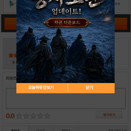
공략 커뮤니티 바로가기
3
5
4
3
2
30
총
명 참여
1
리뷰쓰기
오늘하루 안보기
닫기
0.0
전체
7
개의 리뷰