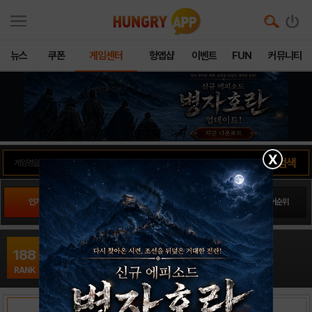
뉴스
쿠폰
게임센터
헝앱샵
이벤트
FUN
커뮤니티
X
인기게임
팬사이트순위
PLAY스토어순위
앱스토어순위
안심귀가서비스16
188
시뮬레이션 / Day7
RANK
출시일: 2016-12-30