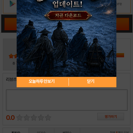
공략 커뮤니티 바로가기
3
5
4
3
2
30
총
명 참여
1
리뷰쓰기
오늘하루 안보기
닫기
0.0
전체
5
개의 리뷰