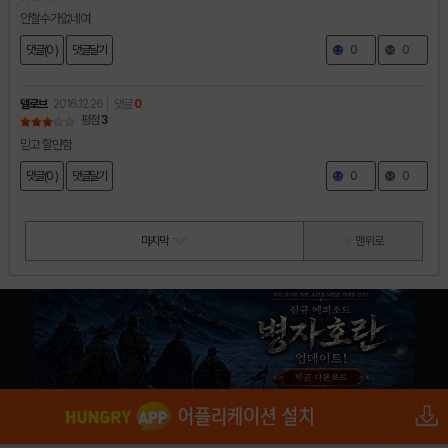
안할수가없네여
댓글(0 )
댓글달기
0
0
델로브
2016.12.26
댓글
0
평점
3
믿고 할만함
댓글(0 )
댓글달기
0
0
마지막
맨 위로