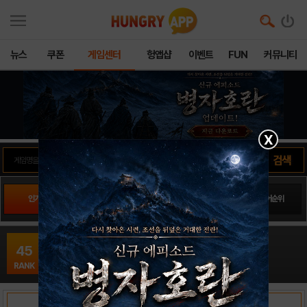
뉴스
쿠폰
게임센터
헝앱샵
이벤트
FUN
커뮤니티
X
인기게임
팬사이트순위
PLAY스토어순위
앱스토어순위
루시 - 그녀가 바라던 것16
45
시뮬레이션 / Modern Visual Arts Laboratory
RANK
출시일: 2016-12-09