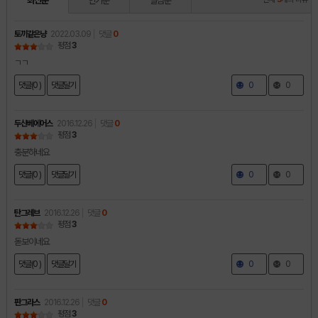
최신순
인기순
별점순
토끼같은냥
2022.03.09
댓글
0
평점
3
ㄱㄱ
댓글(0 )
댓글달기
0
0
두산베에어스
2016.12.26
댓글
0
평점
3
충분하네요
댓글(0 )
댓글달기
0
0
탄그레브
2016.12.26
댓글
0
평점
3
돋보이네요
댓글(0 )
댓글달기
0
0
판그라스
2016.12.26
댓글
0
평점
3