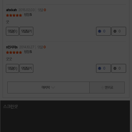
ahxkah
2015.02.03
댓글
0
평점
5
굿
댓글(0 )
댓글달기
0
0
s민시아s
2014.10.27
댓글
0
평점
5
굿굿
댓글(0 )
댓글달기
0
0
마지막
맨 위로
스크린샷