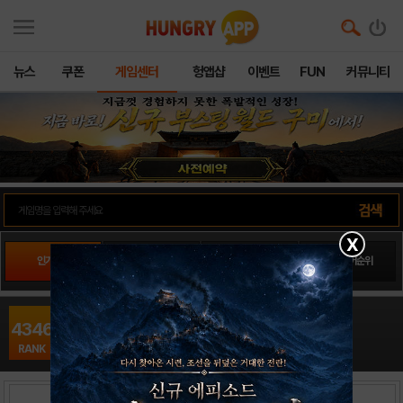
뉴스
쿠폰
게임센터
헝앱샵
이벤트
FUN
커뮤니티
X
인기게임
팬사이트순위
PLAY스토어순위
앱스토어순위
매드스페이스16
4346
TPS / 위메이드엔터테인먼트
RANK
출시일: 2013-01-01