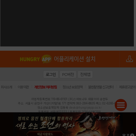
로그인
PC버전
전체앱
|
|
|
|
|
회사소개
이용약관
개인정보 처리방침
청소년 보호정책
불법촬영물 신고센터
제휴광고문의
사업자등록번호:119-86-61101 (주)스마트나우 대표이사:송현두
주소: 서울시 금천구 가산디지털1로 171 연락처:063-284-8635 팩스:02-6265-0377
청소년보호책임자:김동욱
desk@hungryapp.co.kr
등록번호:서울아02322 | 등록일자:2016년4월25일
발행인:(주)스마트나우 송현두 | 편집인:김동욱
헝그리앱의 콘텐츠 및 기사는 저작권법의 보호를 받으므로, 무단 전재, 복사, 배포 등을 금합니다.
Copyright (c) HungryApp All Rights Reserved.