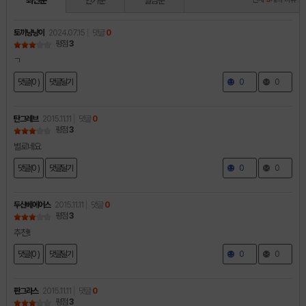
최신순
인기순
별점순
토끼냥냥이
2024.07.15
댓글
0
평점
3
ㄱ
댓글(0 )
댓글달기
0
0
탄그레브
2015.11.11
댓글
0
평점
3
별로네요
댓글(0 )
댓글달기
0
0
두산베에어스
2015.11.11
댓글
0
평점
3
추천!!
댓글(0 )
댓글달기
0
0
판그라스
2015.11.11
댓글
0
평점
3