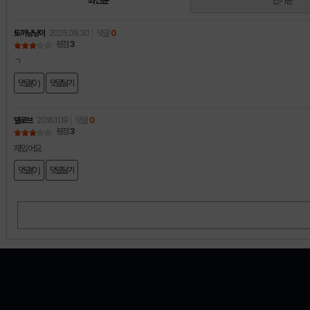
최신순
인기순
토끼냥냥이
2025.09.30
댓글
0
평점
3
ㄱ
댓글(0 )
댓글달기
델로브
2016.11.19
댓글
0
평점
3
재밌어요
댓글(0 )
댓글달기