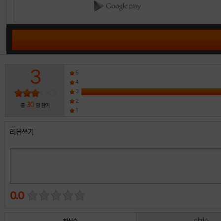
3
5
4
3
2
30
총
명 참여
1
리뷰쓰기
0.0