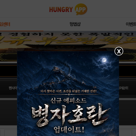
임센터
헝앱샵
이벤
X
팬사이트순위
PLAY스토어순위