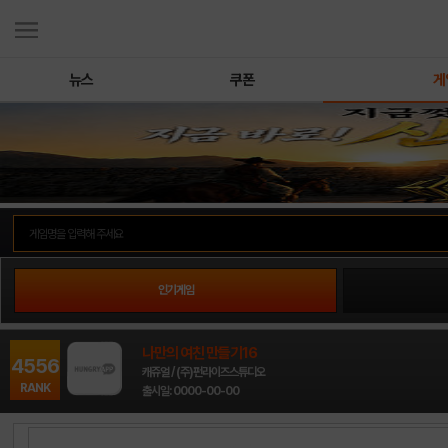
뉴스
쿠폰
게
인기게임
나만의 여친 만들기16
4556
캐쥬얼 / (주)펀라이즈스튜디오
RANK
출시일: 0000-00-00