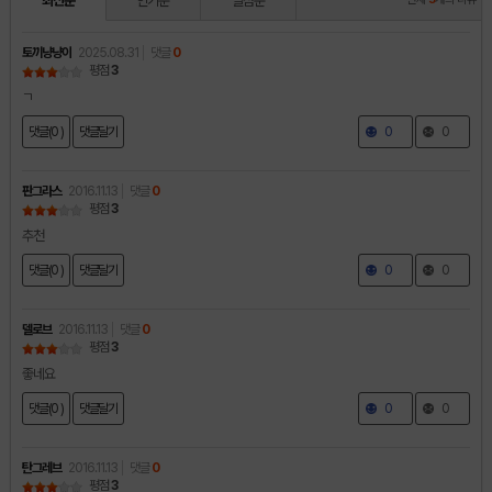
최신순
인기순
별점순
토끼냥냥이
2025.08.31
댓글
0
평점
3
ㄱ
댓글(0 )
댓글달기
0
0
판그라스
2016.11.13
댓글
0
평점
3
추천
댓글(0 )
댓글달기
0
0
델로브
2016.11.13
댓글
0
평점
3
좋네요
댓글(0 )
댓글달기
0
0
탄그레브
2016.11.13
댓글
0
평점
3