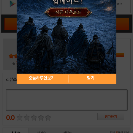
공략 커뮤니티 바로가기
3
5
4
3
2
30
총
명 참여
1
오늘하루 안보기
닫기
리뷰쓰기
0.0
전체
5
개의 리뷰