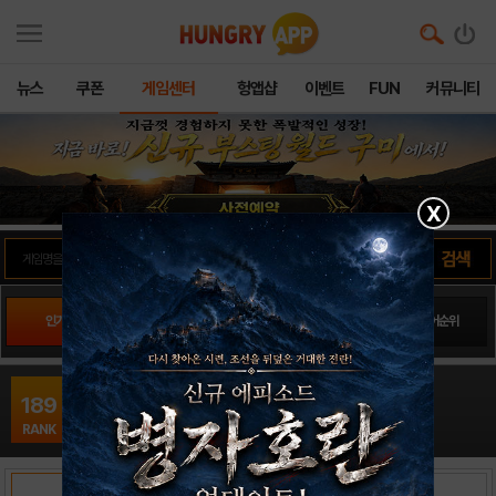
뉴스
쿠폰
게임센터
헝앱샵
이벤트
FUN
커뮤니티
X
인기게임
팬사이트순위
PLAY스토어순위
앱스토어순위
프로 다면기16
189
보드 / APPZIL
RANK
출시일: 2016-03-07