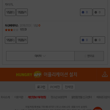
차이가..
댓글(0 )
댓글달기
0
0
두산베에어스
2016.11.13
댓글
0
평점
3
댓글(0 )
댓글달기
0
0
마지막
맨 위로
로그인
PC버전
전체앱
|
|
|
|
|
회사소개
이용약관
개인정보 처리방침
청소년 보호정책
불법촬영물 신고센터
제휴광고문의
사업자등록번호:119-86-61101 (주)스마트나우 대표이사:송현두