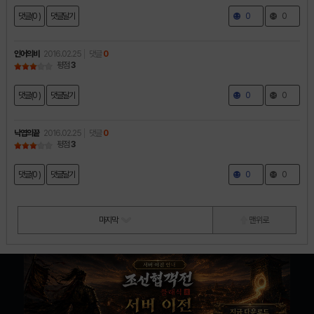
댓글(0 )
댓글달기
0
0
인어의비
2016.02.25
댓글
0
평점
3
댓글(0 )
댓글달기
0
0
낙엽의끝
2016.02.25
댓글
0
평점
3
댓글(0 )
댓글달기
0
0
마지막
맨 위로