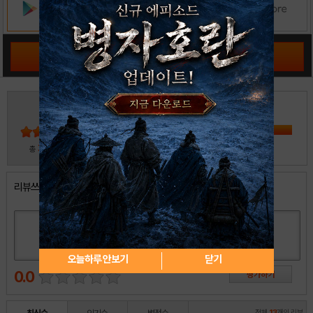
공략 커뮤니티 바로가기
3
5
4
3
2
30
총
명 참여
1
리뷰쓰기
오늘하루 안보기
닫기
0.0
전체
13
개의 리뷰