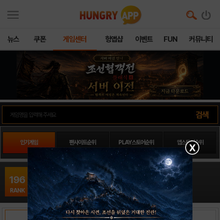
뉴스
쿠폰
게임센터
헝앱샵
이벤트
FUN
커뮤니티
인기게임
팬사이트순위
PLAY스토어순위
앱스토어순위
X
Stack16
196
아케이드 / Ketchapp
RANK
출시일: 2016-02-17