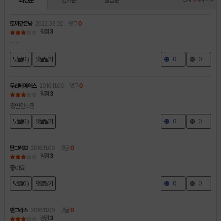
최신순
인기순
별점순
토끼같은냥
2022.03.02
댓글
0
평점
3
ㄱㄱ
댓글(0 )
댓글달기
0
0
두산베에어스
2016.11.06
댓글
0
평점
3
충만한느낌
댓글(0 )
댓글달기
0
0
탄그레브
2016.11.06
댓글
0
평점
3
좋아요
댓글(0 )
댓글달기
0
0
판그라스
2016.11.06
댓글
0
평점
3