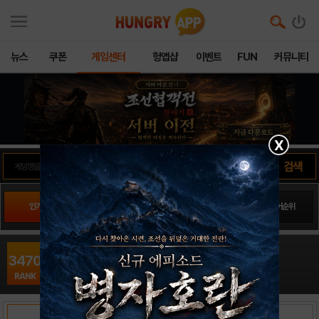
뉴스
쿠폰
게임센터
헝앱샵
이벤트
FUN
커뮤니티
X
인기게임
팬사이트순위
PLAY스토어순위
앱스토어순위
중2용사 김수진16
3470
RPG / KKStudio
RANK
출시일: 2015-12-22