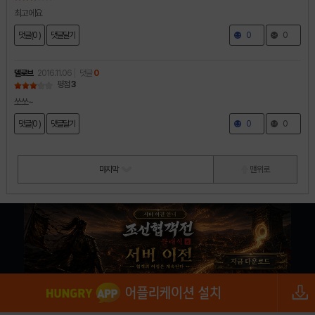
최고에요
댓글(0 )
댓글달기
0
0
델로브
2016.11.06
댓글
0
평점
3
쏘쏘~
댓글(0 )
댓글달기
0
0
마지막
맨 위로