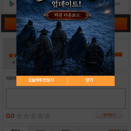
공략 커뮤니티 바로가기
3
5
4
3
2
30
총
명 참여
1
리뷰쓰기
오늘하루 안보기
닫기
0.0
전체
5
개의 리뷰